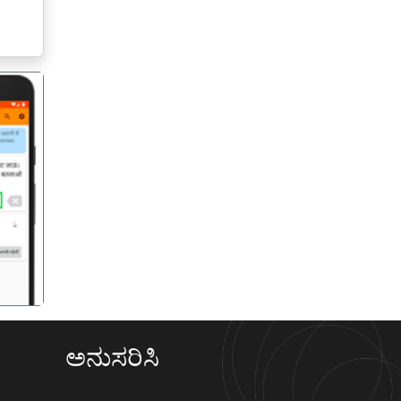
गला
ಅನುಸರಿಸಿ