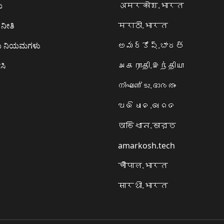
ಯ
अमरकोश.भारत
ನೀತಿ
मराठी.भारत
ಯ ನಿಯಮಗಳು
అమర్కోష్.భారత్
ಸಿ
அகராதி.இந்தியா
നിഘണ്ടു.ഭാരതം
ଅଭିଧାନ.ଭାରତ
অভিধান.ভারত
amarkosh.tech
चौपाल.भारत
सारथी.भारत