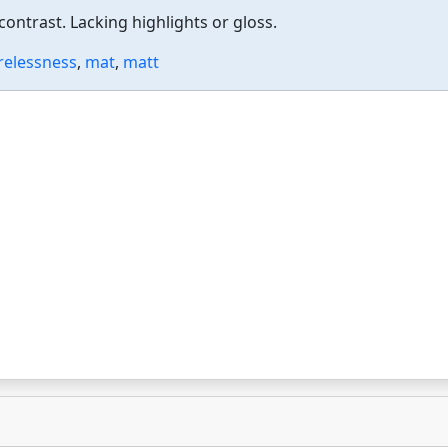
 contrast. Lacking highlights or gloss.
relessness
,
mat
,
matt