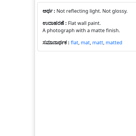
ಅರ್ಥ :
Not reflecting light. Not glossy.
ಉದಾಹರಣೆ :
Flat wall paint.
A photograph with a matte finish.
ಸಮಾನಾರ್ಥಕ :
flat
,
mat
,
matt
,
matted