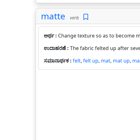
matte
verb
ಅರ್ಥ :
Change texture so as to become ma
ಉದಾಹರಣೆ :
The fabric felted up after sev
ಸಮಾನಾರ್ಥಕ :
felt
,
felt up
,
mat
,
mat up
,
ma