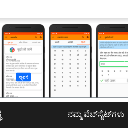
अ
ಸ್ಥಾಪನೆ
ೆ
ನಮ್ಮ ವೆಬ್‌ಸೈಟ್‌ಗಳು