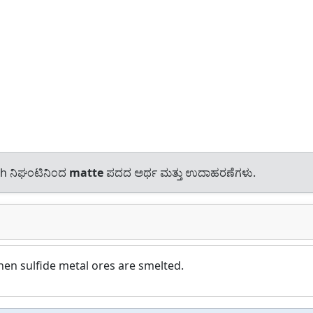
sh ನಿಘಂಟಿನಿಂದ
matte
ಪದದ ಅರ್ಥ ಮತ್ತು ಉದಾಹರಣೆಗಳು.
hen sulfide metal ores are smelted.