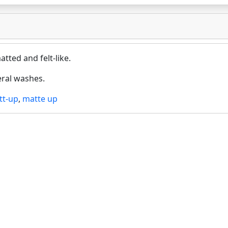
tted and felt-like.
eral washes.
tt-up
,
matte up