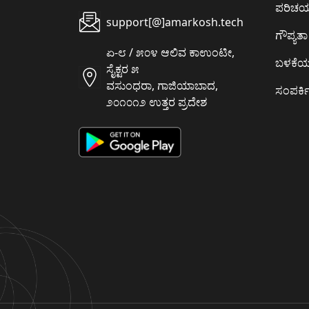
ಪರಿಚ
support[@]amarkosh.tech
ಗೌಪ್ಯತಾ 
ಏ-೮ / ೫೦೪ ಆಲಿವ ಕಾಉಂಟೀ,
ಬಳಕೆ
ಸೈಕ್ಟರ ೫
ವಸುಂಧರಾ, ಗಾಜಿಯಾಬಾದ,
ಸಂಪರ್ಕಿ
೨೦೧೦೧೨ ಉತ್ತರ ಪ್ರದೇಶ