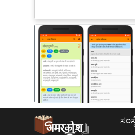
पिछला
ಸಂಸ್ಥ