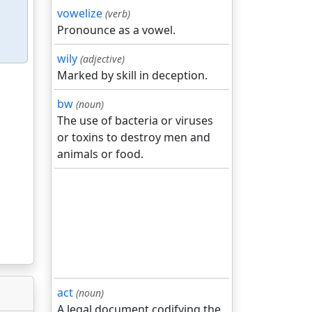
vowelize
(verb)
Pronounce as a vowel.
wily
(adjective)
Marked by skill in deception.
bw
(noun)
The use of bacteria or viruses
or toxins to destroy men and
animals or food.
act
(noun)
A legal document codifying the