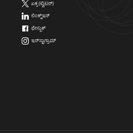
ಏಕ್ಸ (ಟ್ವಿಟರ್)
ಲಿಂಕ್ಡ್‌ಇನ್
ಫೇಸ್ಬುಕ್
ಇನ್‌ಸ್ಟಾಗ್ರಾಮ್