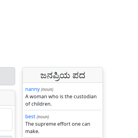
ಜನಪ್ರಿಯ ಪದ
nanny
(noun)
A woman who is the custodian
of children.
best
(noun)
The supreme effort one can
make.