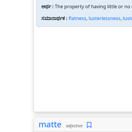
ಅರ್ಥ :
The property of having little or no
ಸಮಾನಾರ್ಥಕ :
flatness
,
lusterlessness
,
lust
matte
adjective