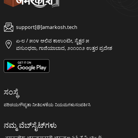
support[@]amarkosh.tech
ಏ-೮ / ೫೦೪ ಆಲಿವ ಕಾಉಂಟೀ, ಸೈಕ್ಟರ ೫
ವಸುಂಧರಾ, ಗಾಜಿಯಾಬಾದ, ೨೦೧೦೧೨ ಉತ್ತರ ಪ್ರದೇಶ
ಸಂಸ್ಥೆ
ಪರಿಚಯ
ಗೌಪ್ಯತಾ ನೀತಿ
ಬಳಕೆಯ ನಿಯಮಗಳು
ಸಂಪರ್ಕಿಸಿ
ನಮ್ಮ ವೆಬ್‌ಸೈಟ್‌ಗಳು
अमरकोश.भारत
मराठी.भारत
అమర్కోష్.భారత్