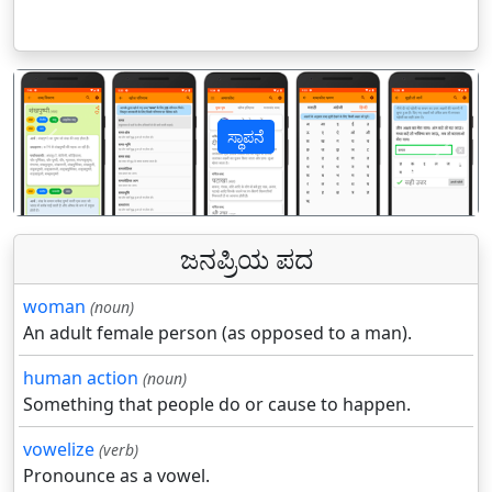
ಸ್ಥಾಪನೆ
पिछला
अगल
ಜನಪ್ರಿಯ ಪದ
woman
(noun)
An adult female person (as opposed to a man).
human action
(noun)
Something that people do or cause to happen.
vowelize
(verb)
Pronounce as a vowel.