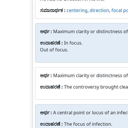
ಸಮಾನಾರ್ಥಕ :
centering
,
direction
,
focal p
ಅರ್ಥ :
Maximum clarity or distinctness o
ಉದಾಹರಣೆ :
In focus.
Out of focus.
ಅರ್ಥ :
Maximum clarity or distinctness of
ಉದಾಹರಣೆ :
The controversy brought clear
ಅರ್ಥ :
A central point or locus of an infe
ಉದಾಹರಣೆ :
The focus of infection.