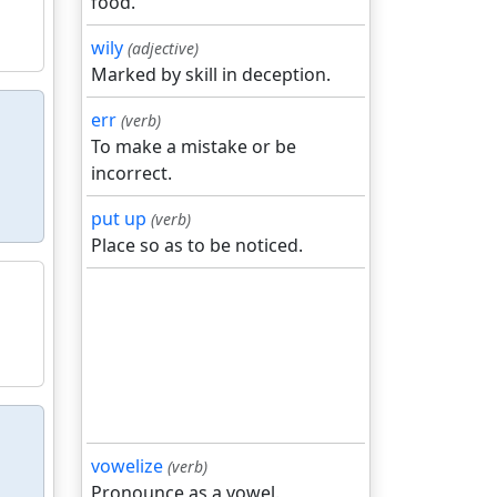
food.
wily
(adjective)
Marked by skill in deception.
err
(verb)
To make a mistake or be
incorrect.
put up
(verb)
Place so as to be noticed.
vowelize
(verb)
Pronounce as a vowel.