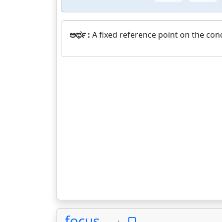
ಅರ್ಥ :
A fixed reference point on the conc
focus