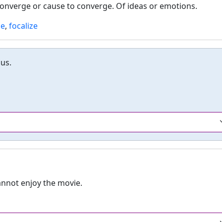
converge or cause to converge. Of ideas or emotions.
se
,
focalize
us.
annot enjoy the movie.