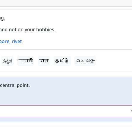
ng.
 and not on your hobbies.
pore
,
rivet
ಕನ್ನಡ
मराठी
বাংলা
தமிழ்
മലയാളം
central point.