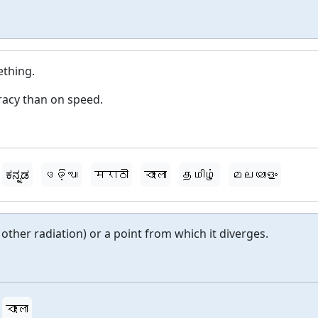
ething.
racy than on speed.
ಕನ್ನಡ
ଓଡ଼ିଆ
मराठी
বাংলা
தமிழ்
മലയാളം
 other radiation) or a point from which it diverges.
বাংলা