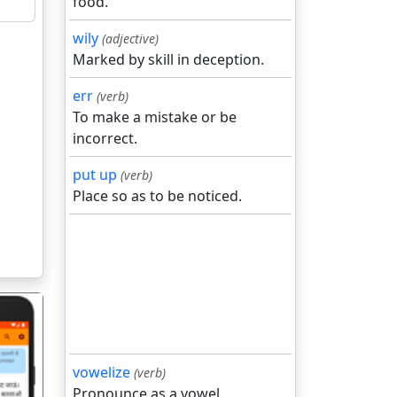
food.
wily
(adjective)
Marked by skill in deception.
err
(verb)
To make a mistake or be
incorrect.
put up
(verb)
Place so as to be noticed.
vowelize
(verb)
Pronounce as a vowel.