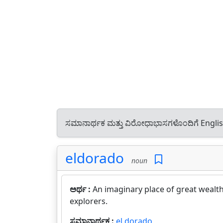
ಸಮಾನಾರ್ಥಕ ಮತ್ತು ವಿರೋಧಾಭಾಸಗಳೊಂದಿಗೆ Engli
eldorado
noun
ಅರ್ಥ :
An imaginary place of great wealt
explorers.
ಸಮಾನಾರ್ಥಕ :
el dorado