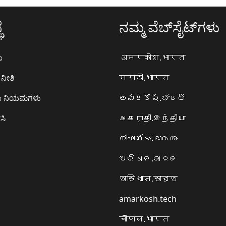
ೆ
ನಮ್ಮ ವೆಬ್‌ಸೈಟ್‌ಗಳು
ಯ
अमरकोश.भारत
ನೀತಿ
मराठी.भारत
ಯ ನಿಯಮಗಳು
అమర్కోష్.భారత్
ಸಿ
அகராதி.இந்தியா
നിഘണ്ടു.ഭാരതം
ଅଭିଧାନ.ଭାରତ
অভিধান.ভারত
amarkosh.tech
चौपाल.भारत