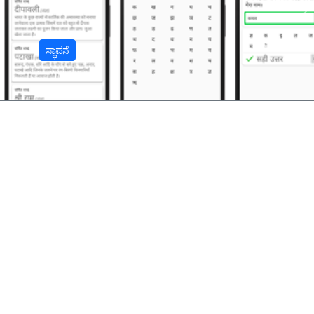
अ
ಸ್ಥಾಪನೆ