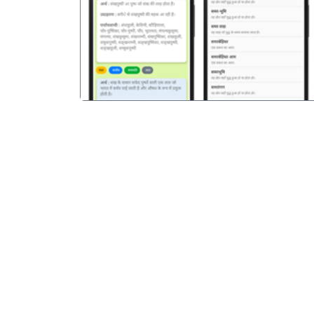
पिछला