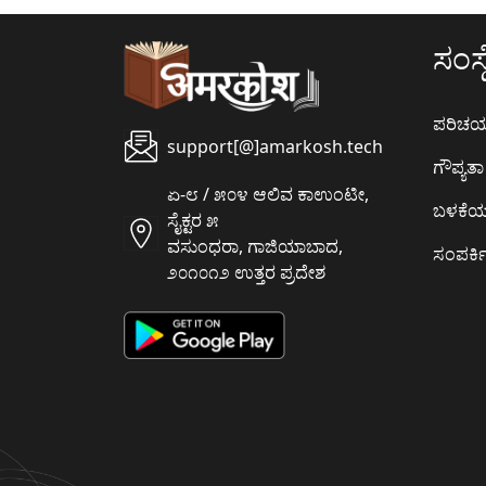
ಸಂಸ್ಥ
ಪರಿಚ
support[@]amarkosh.tech
ಗೌಪ್ಯತಾ 
ಏ-೮ / ೫೦೪ ಆಲಿವ ಕಾಉಂಟೀ,
ಬಳಕೆ
ಸೈಕ್ಟರ ೫
ವಸುಂಧರಾ, ಗಾಜಿಯಾಬಾದ,
ಸಂಪರ್ಕಿ
೨೦೧೦೧೨ ಉತ್ತರ ಪ್ರದೇಶ