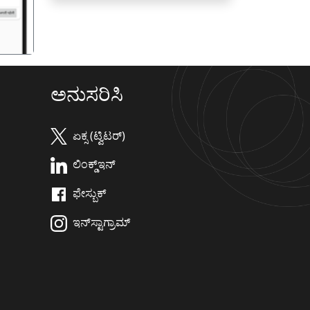
ಅನುಸರಿಸಿ
ಏಕ್ಸ (ಟ್ವಿಟರ್)
ಲಿಂಕ್ಡ್‌ಇನ್
ಫೇಸ್ಬುಕ್
ಇನ್‌ಸ್ಟಾಗ್ರಾಮ್