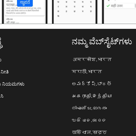
ಸ್ಥಾಪನೆ
ೆ
ನಮ್ಮ ವೆಬ್‌ಸೈಟ್‌ಗಳು
ಯ
अमरकोश.भारत
ನೀತಿ
मराठी.भारत
ಯ ನಿಯಮಗಳು
అమర్కోష్.భారత్
ಸಿ
அகராதி.இந்தியா
നിഘണ്ടു.ഭാരതം
ଅଭିଧାନ.ଭାରତ
অভিধান.ভারত