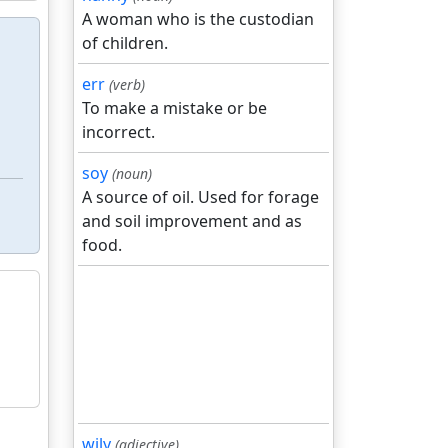
A woman who is the custodian
of children.
err
(verb)
To make a mistake or be
incorrect.
soy
(noun)
A source of oil. Used for forage
and soil improvement and as
food.
wily
(adjective)