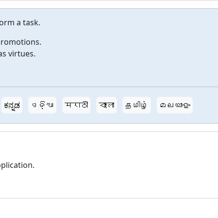
orm a task.
promotions.
as virtues.
ಕನ್ನಡ
ଓଡ଼ିଆ
मराठी
বাংলা
தமிழ்
മലയാളം
pplication.