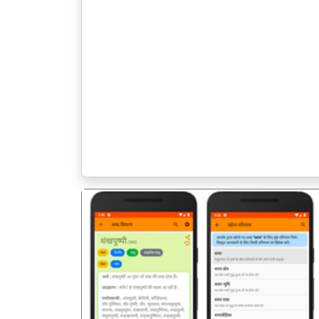
पिछला