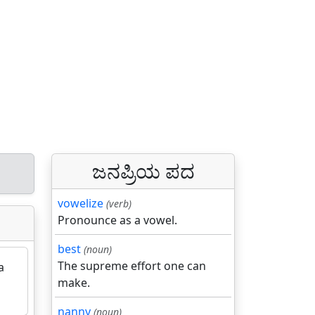
ಜನಪ್ರಿಯ ಪದ
vowelize
(verb)
Pronounce as a vowel.
best
(noun)
The supreme effort one can
a
make.
nanny
(noun)