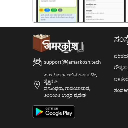
ಸಂಸ್ಥ
ಪರಿಚ
support[@]amarkosh.tech
ಗೌಪ್ಯತಾ 
ಏ-೮ / ೫೦೪ ಆಲಿವ ಕಾಉಂಟೀ,
ಬಳಕೆ
ಸೈಕ್ಟರ ೫
ವಸುಂಧರಾ, ಗಾಜಿಯಾಬಾದ,
ಸಂಪರ್ಕಿ
೨೦೧೦೧೨ ಉತ್ತರ ಪ್ರದೇಶ