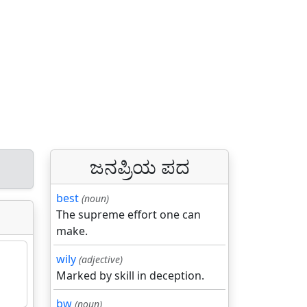
ಜನಪ್ರಿಯ ಪದ
best
(noun)
The supreme effort one can
make.
wily
(adjective)
Marked by skill in deception.
bw
(noun)