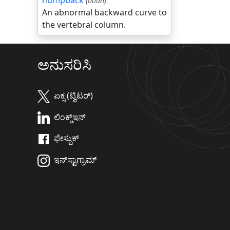
humpback
(noun)
An abnormal backward curve to
the vertebral column.
ಅನುಸರಿಸಿ
ಏಕ್ಸ (ಟ್ವಿಟರ್)
ಲಿಂಕ್ಡ್‌ಇನ್
ಫೇಸ್ಬುಕ್
ಇನ್‌ಸ್ಟಾಗ್ರಾಮ್