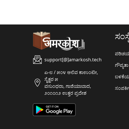
ಸಂಸ್ಥ
ಪರಿಚ
support[@]amarkosh.tech
ಗೌಪ್ಯತಾ 
ಏ-೮ / ೫೦೪ ಆಲಿವ ಕಾಉಂಟೀ,
ಬಳಕೆ
ಸೈಕ್ಟರ ೫
ವಸುಂಧರಾ, ಗಾಜಿಯಾಬಾದ,
ಸಂಪರ್ಕಿ
೨೦೧೦೧೨ ಉತ್ತರ ಪ್ರದೇಶ