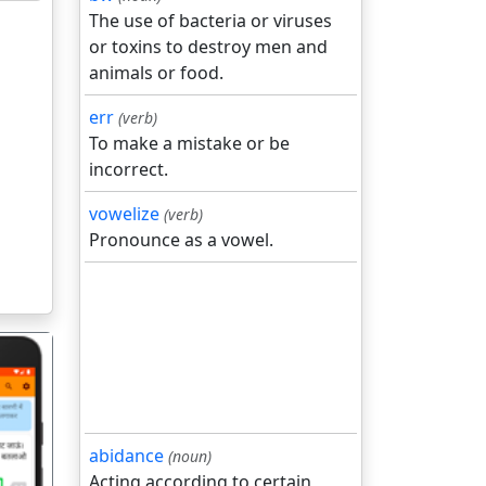
The use of bacteria or viruses
or toxins to destroy men and
animals or food.
err
(verb)
To make a mistake or be
incorrect.
vowelize
(verb)
Pronounce as a vowel.
abidance
(noun)
Acting according to certain
गला