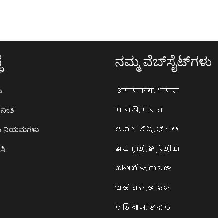
ೆ
ನಮ್ಮ ವೆಬ್‌ಸೈಟ್‌ಗಳು
ಯ
अमरकोश.भारत
ನೀತಿ
मराठी.भारत
ಯ ನಿಯಮಗಳು
అమర్కోష్.భారత్
ಸಿ
அகராதி.இந்தியா
നിഘണ്ടു.ഭാരതം
ଅଭିଧାନ.ଭାରତ
অভিধান.ভারত