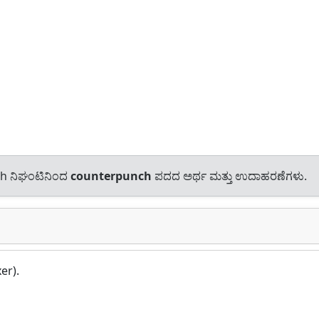
sh ನಿಘಂಟಿನಿಂದ
counterpunch
ಪದದ ಅರ್ಥ ಮತ್ತು ಉದಾಹರಣೆಗಳು.
er).