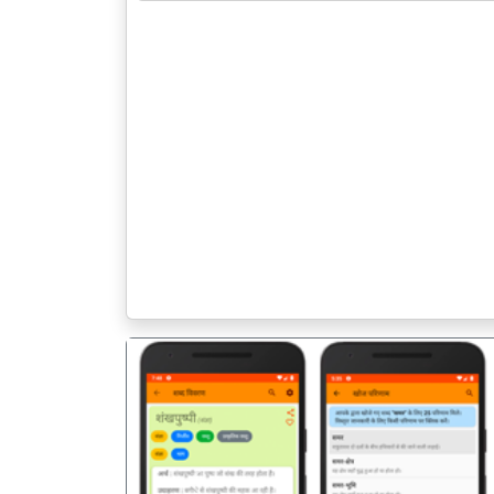
पिछला