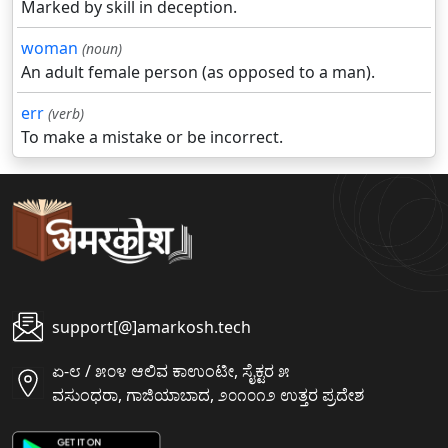
Marked by skill in deception.
woman
(noun)
An adult female person (as opposed to a man).
err
(verb)
To make a mistake or be incorrect.
support[@]amarkosh.tech
ಏ-೮ / ೫೦೪ ಆಲಿವ ಕಾಉಂಟೀ, ಸೈಕ್ಟರ ೫
ವಸುಂಧರಾ, ಗಾಜಿಯಾಬಾದ, ೨೦೧೦೧೨ ಉತ್ತರ ಪ್ರದೇಶ