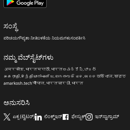
ಸಂಸ್ಥೆ
ಪರಿಚಯ
ಗೌಪ್ಯತಾ ನೀತಿ
ಬಳಕೆಯ ನಿಯಮಗಳು
ಸಂಪರ್ಕಿಸಿ
ನಮ್ಮ ವೆಬ್‌ಸೈಟ್‌ಗಳು
अमरकोश.भारत
मराठी.भारत
అమర్కోష్.భారత్
அகராதி.இந்தியா
നിഘണ്ടു.ഭാരതം
ଅଭିଧାନ.ଭାରତ
অভিধান.ভারত
amarkosh.tech
चौपाल.भारत
सारथी.भारत
ಅನುಸರಿಸಿ
ಏಕ್ಸ (ಟ್ವಿಟರ್)
ಲಿಂಕ್ಡ್‌ಇನ್
ಫೇಸ್ಬುಕ್
ಇನ್‌ಸ್ಟಾಗ್ರಾಮ್