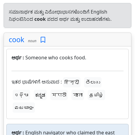
ಸಮಾನಾರ್ಥಕ ಮತ್ತು ವಿರೋಧಾಭಾಸಗಳೊಂದಿಗೆ English
ನಿಘಂಟಿನಿಂದ
cook
ಪದದ ಅರ್ಥ ಮತ್ತು ಉದಾಹರಣೆಗಳು.
cook
noun
ಅರ್ಥ :
Someone who cooks food.
ಇತರ ಭಾಷೆಗಳಿಗೆ ಅನುವಾದ :
हिन्दी
తెలుగు
ଓଡ଼ିଆ
ಕನ್ನಡ
मराठी
বাংলা
தமிழ்
മലയാളം
ಅರ್ಥ :
English navigator who claimed the east