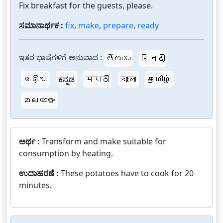
Fix breakfast for the guests, please.
ಸಮಾನಾರ್ಥಕ :
fix
,
make
,
prepare
,
ready
ಇತರ ಭಾಷೆಗಳಿಗೆ ಅನುವಾದ :
తెలుగు
हिन्दी
ଓଡ଼ିଆ
ಕನ್ನಡ
मराठी
বাংলা
தமிழ்
മലയാളം
ಅರ್ಥ :
Transform and make suitable for
consumption by heating.
ಉದಾಹರಣೆ :
These potatoes have to cook for 20
minutes.