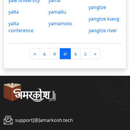
yale university
yama
yangtze
yalta
yamaltu
yangtze kiang
yalta
yamamoto
conference
yangtze river
पि
अ
«
೩
೪
೫
೬
೭
»
छ
ग
ला
ला
support[@]amarkosh.tech