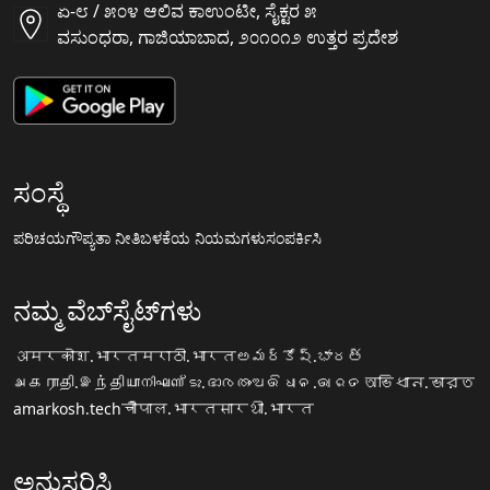
ಏ-೮ / ೫೦೪ ಆಲಿವ ಕಾಉಂಟೀ, ಸೈಕ್ಟರ ೫
ವಸುಂಧರಾ, ಗಾಜಿಯಾಬಾದ, ೨೦೧೦೧೨ ಉತ್ತರ ಪ್ರದೇಶ
ಸಂಸ್ಥೆ
ಪರಿಚಯ
ಗೌಪ್ಯತಾ ನೀತಿ
ಬಳಕೆಯ ನಿಯಮಗಳು
ಸಂಪರ್ಕಿಸಿ
ನಮ್ಮ ವೆಬ್‌ಸೈಟ್‌ಗಳು
अमरकोश.भारत
मराठी.भारत
అమర్కోష్.భారత్
அகராதி.இந்தியா
നിഘണ്ടു.ഭാരതം
ଅଭିଧାନ.ଭାରତ
অভিধান.ভারত
amarkosh.tech
चौपाल.भारत
सारथी.भारत
ಅನುಸರಿಸಿ