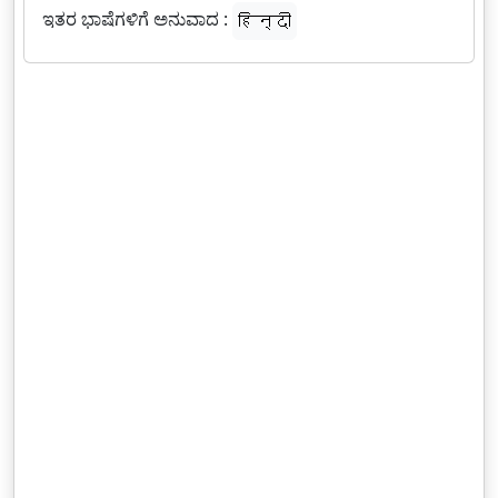
ಇತರ ಭಾಷೆಗಳಿಗೆ ಅನುವಾದ :
हिन्दी