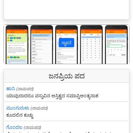
ಸ್ಥಾಪನೆ
पिछला
अगल
ಜನಪ್ರಿಯ ಪದ
ಹಾನಿ
(ನಾಮಪದ)
ಯಾವುದಾದರೂ ವಸ್ತುವಿನ ಅಸ್ತಿತ್ವದ ಸಮಾಪ್ತಿಅಂತ್ಯನಾಶ
ಮುಂಗುರುಳು
(ನಾಮಪದ)
ಕೂದಲಿನ ಕುಚ್ಚು
ಗೊಂದಲ
(ನಾಮಪದ)