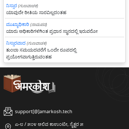
ನಿಸ್ಸಾರ
(ಗುಣವಾಚಕ)
ಯಾವುದೇ ರೀತಿಯ ಸಾರವಿಲ್ಲದಂತಹ
ಮುಖ್ಯಾಧಿಕಾರಿ
(ನಾಮಪದ)
ಯಾರು ಅಧಿಕಾರಿಗಳಿಗಿಂತ ಪ್ರಧಾನ ಸ್ಥಾನದಲ್ಲಿ ಇರುವರೋ
ನಿಸ್ಸಾರವಾದ
(ಗುಣವಾಚಕ)
ತುಂಬಾ ಸಮಯದವರೆಗೆ ಒಂದೇ ರೂಪದಲ್ಲಿ
ಪ್ರಯೋಗವಾಗುತ್ತಿರುವಂತಹ
support[@]amarkosh.tech
ಏ-೮ / ೫೦೪ ಆಲಿವ ಕಾಉಂಟೀ, ಸೈಕ್ಟರ ೫