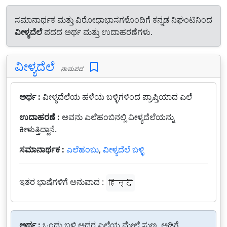
ಸಮಾನಾರ್ಥಕ ಮತ್ತು ವಿರೋಧಾಭಾಸಗಳೊಂದಿಗೆ ಕನ್ನಡ ನಿಘಂಟಿನಿಂದ
ವೀಳ್ಯದೆಲೆ
ಪದದ ಅರ್ಥ ಮತ್ತು ಉದಾಹರಣೆಗಳು.
ವೀಳ್ಯದೆಲೆ
ನಾಮಪದ
ಅರ್ಥ :
ವೀಳ್ಯದೆಲೆಯ ಹಳೆಯ ಬಳ್ಳಿಗಳಿಂದ ಪ್ರಾಪ್ತಿಯಾದ ಎಲೆ
ಉದಾಹರಣೆ :
ಅವನು ಎಲೆಹಂಬಿನಲ್ಲಿ ವೀಳ್ಯದೆಲೆಯನ್ನು
ಕೀಳುತ್ತಿದ್ದಾನೆ.
ಸಮಾನಾರ್ಥಕ :
ಎಲೆಹಂಬು
,
ವೀಳ್ಯದೆಲೆ ಬಳ್ಳಿ
ಇತರ ಭಾಷೆಗಳಿಗೆ ಅನುವಾದ :
हिन्दी
ಅರ್ಥ :
ಒಂದು ಬಳ್ಳಿ ಅದರ ಎಲೆಯ ಮೇಲೆ ಸುಣ್ಣ, ಅಡಿಗೆ