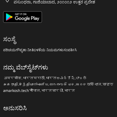
ವಸುಂಧರಾ, ಗಾಜಿಯಾಬಾದ, ೨೦೧೦೧೨ ಉತ್ತರ ಪ್ರದೇಶ
ಸಂಸ್ಥೆ
ಪರಿಚಯ
ಗೌಪ್ಯತಾ ನೀತಿ
ಬಳಕೆಯ ನಿಯಮಗಳು
ಸಂಪರ್ಕಿಸಿ
ನಮ್ಮ ವೆಬ್‌ಸೈಟ್‌ಗಳು
अमरकोश.भारत
मराठी.भारत
అమర్కోష్.భారత్
அகராதி.இந்தியா
നിഘണ്ടു.ഭാരതം
ଅଭିଧାନ.ଭାରତ
অভিধান.ভারত
amarkosh.tech
चौपाल.भारत
सारथी.भारत
ಅನುಸರಿಸಿ