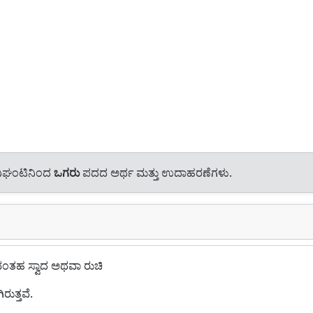
ನಿಘಂಟಿನಿಂದ
ಒಗರು
ಪದದ ಅರ್ಥ ಮತ್ತು ಉದಾಹರಣೆಗಳು.
ುವಂತಹ ಸ್ವಾದ ಅಥವಾ ರುಚಿ
ುತ್ತವೆ.