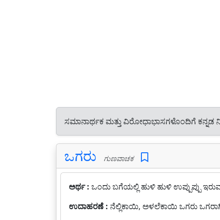
ಸಮಾನಾರ್ಥಕ ಮತ್ತು ವಿರೋಧಾಭಾಸಗಳೊಂದಿಗೆ ಕನ್ನಡ 
ಒಗರು
ಗುಣವಾಚಕ
ಅರ್ಥ :
ಒಂದು ಬಗೆಯಲ್ಲಿ ಹುಳಿ ಹುಳಿ ಉಪ್ಪುಪ್ಪು ಇರ
ಉದಾಹರಣೆ :
ನೆಲ್ಲಿಕಾಯಿ, ಅಳಲೆಕಾಯಿ ಒಗರು ಒಗರಾಗಿರ