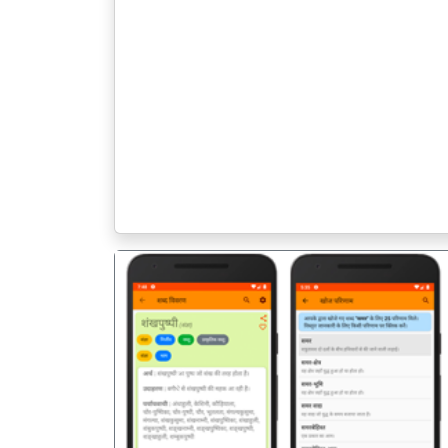
पिछला