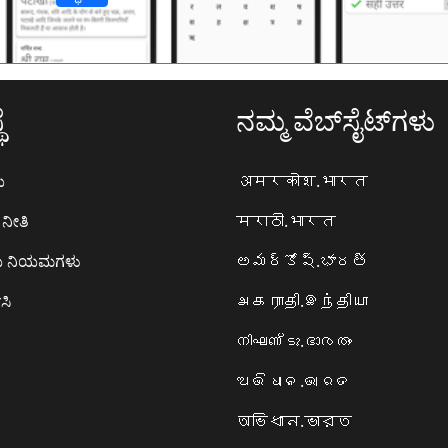
ೆ
ನಮ್ಮ ವೆಬ್‌ಸೈಟ್‌ಗಳು
ಯ
अमरकोश.भारत
ನೀತಿ
मराठी.भारत
ಯ ನಿಯಮಗಳು
అమర్కోష్.భారత్
ಸಿ
அகராதி.இந்தியா
നിഘണ്ടു.ഭാരതം
ଅଭିଧାନ.ଭାରତ
অভিধান.ভারত