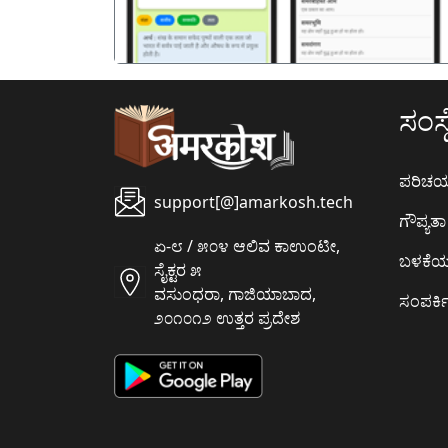
ಸಂಸ್ಥ
ಪರಿಚ
support[@]amarkosh.tech
ಗೌಪ್ಯತಾ 
ಏ-೮ / ೫೦೪ ಆಲಿವ ಕಾಉಂಟೀ,
ಬಳಕೆ
ಸೈಕ್ಟರ ೫
ವಸುಂಧರಾ, ಗಾಜಿಯಾಬಾದ,
ಸಂಪರ್ಕಿ
೨೦೧೦೧೨ ಉತ್ತರ ಪ್ರದೇಶ