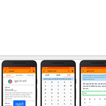
अ
ಸ್ಥಾಪನೆ