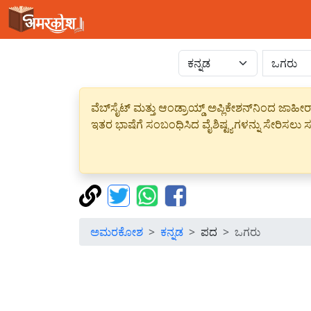
ವೆಬ್‌ಸೈಟ್ ಮತ್ತು ಆಂಡ್ರಾಯ್ಡ್ ಅಪ್ಲಿಕೇಶನ್‌ನಿಂದ ಜ
ಇತರ ಭಾಷೆಗೆ ಸಂಬಂಧಿಸಿದ ವೈಶಿಷ್ಟ್ಯಗಳನ್ನು ಸೇರಿಸಲು ಸದ
ಅಮರಕೋಶ
ಕನ್ನಡ
ಪದ
ಒಗರು