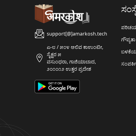
ಸಂಸ್ಥ
ಪರಿಚ
support[@]amarkosh.tech
ಗೌಪ್ಯತಾ 
ಏ-೮ / ೫೦೪ ಆಲಿವ ಕಾಉಂಟೀ,
ಬಳಕೆ
ಸೈಕ್ಟರ ೫
ವಸುಂಧರಾ, ಗಾಜಿಯಾಬಾದ,
ಸಂಪರ್ಕಿ
೨೦೧೦೧೨ ಉತ್ತರ ಪ್ರದೇಶ