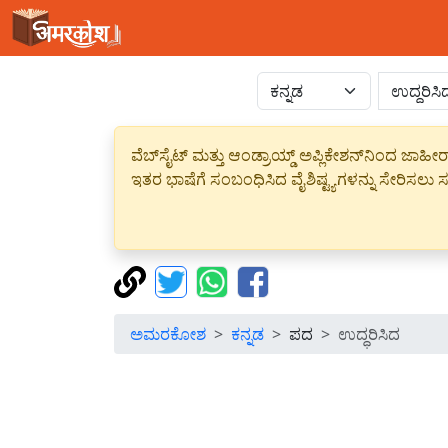
ವೆಬ್‌ಸೈಟ್ ಮತ್ತು ಆಂಡ್ರಾಯ್ಡ್ ಅಪ್ಲಿಕೇಶನ್‌ನಿಂದ ಜ
ಇತರ ಭಾಷೆಗೆ ಸಂಬಂಧಿಸಿದ ವೈಶಿಷ್ಟ್ಯಗಳನ್ನು ಸೇರಿಸಲು ಸದ
ಅಮರಕೋಶ
ಕನ್ನಡ
ಪದ
ಉದ್ಧರಿಸಿದ