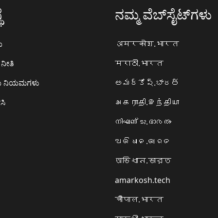
ೆ
ನಮ್ಮ ವೆಬ್‌ಸೈಟ್‌ಗಳು
ಯ
अमरकोश.भारत
ನೀತಿ
मराठी.भारत
ಯ ನಿಯಮಗಳು
అమర్కోష్.భారత్
ಸಿ
அகராதி.இந்தியா
നിഘണ്ടു.ഭാരതം
ଅଭିଧାନ.ଭାରତ
অভিধান.ভারত
amarkosh.tech
चौपाल.भारत