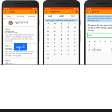
अ
ಸ್ಥಾಪನೆ