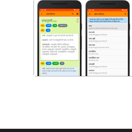
पिछला