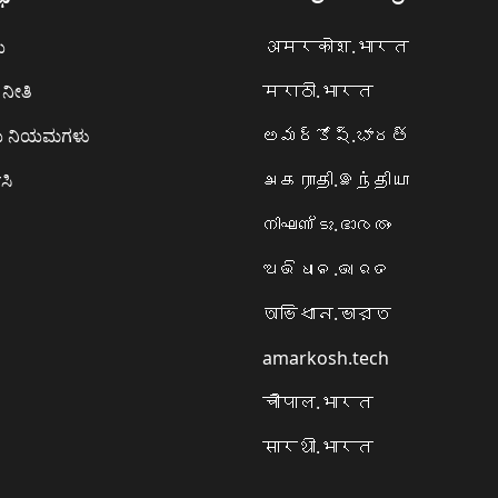
ಯ
अमरकोश.भारत
ನೀತಿ
मराठी.भारत
ಯ ನಿಯಮಗಳು
అమర్కోష్.భారత్
ಸಿ
அகராதி.இந்தியா
നിഘണ്ടു.ഭാരതം
ଅଭିଧାନ.ଭାରତ
অভিধান.ভারত
amarkosh.tech
चौपाल.भारत
सारथी.भारत