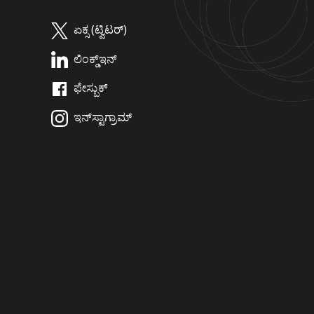
ಏಕ್ಸ (ಟ್ವಿಟರ್)
ಲಿಂಕ್ಡ್‌ಇನ್
ಫೇಸ್ಬುಕ್
ಇನ್‌ಸ್ಟಾಗ್ರಾಮ್