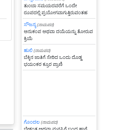
ತುಂಬಾ ಸಮಯದವರೆಗೆ ಒಂದೇ
ರೂಪದಲ್ಲಿ ಪ್ರಯೋಗವಾಗುತ್ತಿರುವಂತಹ
ಸೌಜನ್ಯ
(ನಾಮಪದ)
ಅನುಕಂಪ ಅಥವಾ ದಯೆಯನ್ನು ತೋರುವ
ಕ್ರಿಯೆ
ಹುಲಿ
(ನಾಮಪದ)
ಬೆಕ್ಕಿನ ಜಾತಿಗೆ ಸೇರಿದ ಒಂದು ದೊಡ್ಡ
ಭಯಂಕರ ಕ್ರೂರ ಪ್ರಾಣಿ
ಗೊಂದಲ
(ನಾಮಪದ)
ಬೇಕಂತ ಅಥವಾ ಮನಸ್ಸಿಗೆ ಬಂದ ಹಾಗೆ