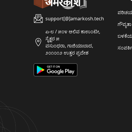
ಪರಿಚ
support[@]amarkosh.tech
ಗೌಪ್ಯತಾ 
ಏ-೮ / ೫೦೪ ಆಲಿವ ಕಾಉಂಟೀ,
ಬಳಕೆ
ಸೈಕ್ಟರ ೫
ವಸುಂಧರಾ, ಗಾಜಿಯಾಬಾದ,
ಸಂಪರ್ಕಿ
೨೦೧೦೧೨ ಉತ್ತರ ಪ್ರದೇಶ