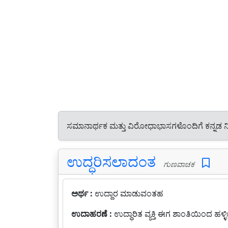
ಸಮಾನಾರ್ಥಕ ಮತ್ತು ವಿರೋಧಾಭಾಸಗಳೊಂದಿಗೆ ಕನ್ನಡ 
ಉದ್ಧರಿಸಲಾದಂತ
ಗುಣವಾಚಕ
ಅರ್ಥ :
ಉದ್ದಾರ ಮಾಡುವಂತಹ
ಉದಾಹರಣೆ :
ಉದ್ಧಾರಿತ ವ್ಯಕ್ತಿ ಈಗ ಶಾಂತಿಯಿಂದ ಹಳ್ಳಿಯ