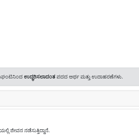
ನಿಘಂಟಿನಿಂದ
ಉದ್ಧರಿಸಲಾದಂತ
ಪದದ ಅರ್ಥ ಮತ್ತು ಉದಾಹರಣೆಗಳು.
ಲ್ಲಿ ಜೀವನ ನಡೆಸುತ್ತಿದ್ದಾನೆ.