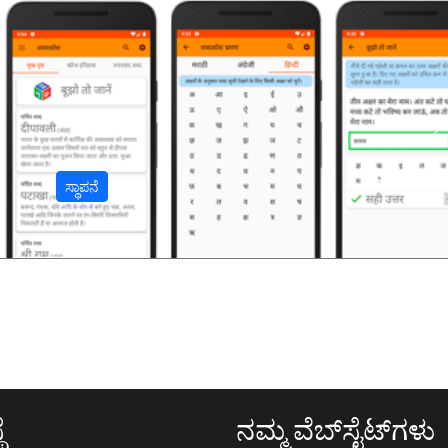
अ
ಸ್ಥಾಪನೆ
ೆ
ನಮ್ಮ ವೆಬ್‌ಸೈಟ್‌ಗಳು