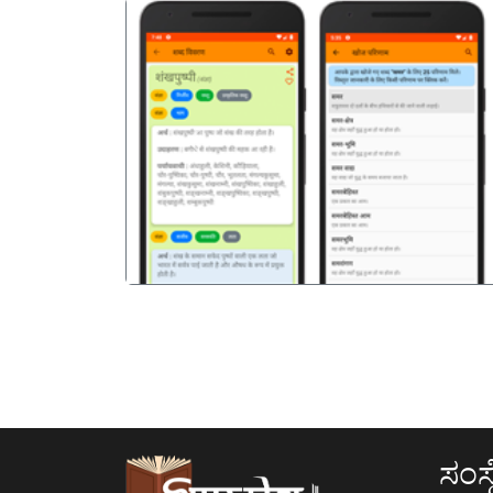
पिछला
ಸಂಸ್ಥ