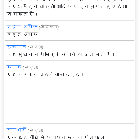
प्रायः मैदानों या छतों आदि पर दाना चुगते हुए देखा
जा सकता है।
बहुत अधिक
(विशेषण)
बहुत अधिक।
टकसाल
(संज्ञा)
वह स्थान जहाँ सिक्के बनाये या ढाले जाते हैं।
कसक
(संज्ञा)
रह-रहकर उठनेवाला दर्द।
रसभरी
(संज्ञा)
एक छोटे पौधे से प्राप्त खट्टा,गोल फल।