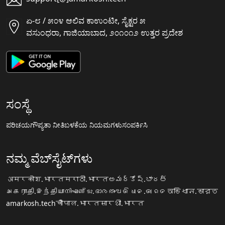
ಏ-೮ / ೫೦೪ ಆಲಿವ ಕಾಉಂಟೀ, ಸೈಕ್ಟರ ೫
ವಸುಂಧರಾ, ಗಾಜಿಯಾಬಾದ, ೨೦೧೦೧೨ ಉತ್ತರ ಪ್ರದೇಶ
ಸಂಸ್ಥೆ
ಪರಿಚಯ
ಗೌಪ್ಯತಾ ನೀತಿ
ಬಳಕೆಯ ನಿಯಮಗಳು
ಸಂಪರ್ಕಿಸಿ
ನಮ್ಮ ವೆಬ್‌ಸೈಟ್‌ಗಳು
अमरकोश.भारत
मराठी.भारत
అమర్కోష్.భారత్
அகராதி.இந்தியா
നിഘണ്ടു.ഭാരതം
ଅଭିଧାନ.ଭାରତ
অভিধান.ভারত
amarkosh.tech
चौपाल.भारत
सारथी.भारत