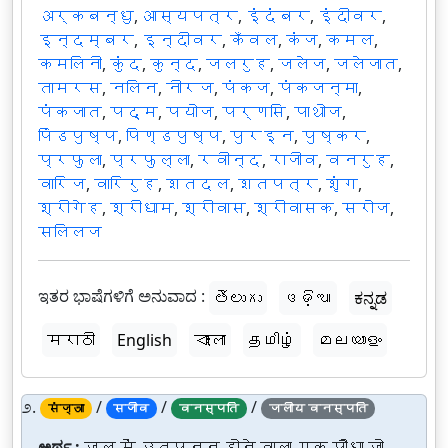
अर्कबन्धु
,
आस्यपत्र
,
इंदंबर
,
इंदीवर
,
इन्दम्बर
,
इन्दीवर
,
कँवल
,
कंज
,
कमल
,
कमलिनी
,
कुंद
,
कुन्द
,
जलरुह
,
जलेज
,
जलेजात
,
तामरस
,
नलिन
,
नीरज
,
पंकज
,
पंकजन्मा
,
पंकजात
,
पद्म
,
पयोज
,
पर्णसि
,
पाथोज
,
पिंडपुष्प
,
पिण्डपुष्प
,
पुरइन
,
पुष्कर
,
प्रफुला
,
प्रफुल्ला
,
रवीन्द
,
राजीव
,
वनरुह
,
वारिज
,
वारिरुह
,
शतदल
,
शतपत्र
,
शृंग
,
श्रीगेह
,
श्रीधाम
,
श्रीवास
,
श्रीवासक
,
सरोज
,
सलिलज
ಇತರ ಭಾಷೆಗಳಿಗೆ ಅನುವಾದ :
తెలుగు
ଓଡ଼ିଆ
ಕನ್ನಡ
मराठी
English
বাংলা
தமிழ்
മലയാളം
೨.
/
/
/
संज्ञा
सजीव
वनस्पति
जलीय वनस्पति
ಅರ್ಥ :
जल में उत्पन्न होने वाला एक पौधा जो