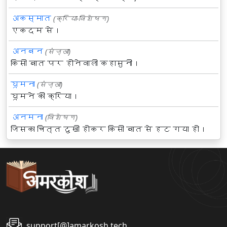
अकस्मात
(क्रिया-विशेषण)
एकदम से।
अनबन
(संज्ञा)
किसी बात पर होनेवाली कहासुनी।
घूमना
(संज्ञा)
घूमने की क्रिया।
अनमना
(विशेषण)
जिसका चित्त दुखी होकर किसी बात से हट गया हो।
support[@]amarkosh.tech