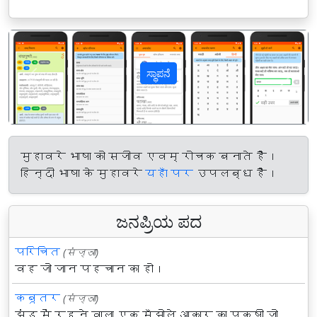
ಸ್ಥಾಪನೆ
पिछला
अगल
मुहावरे भाषा को सजीव एवम् रोचक बनाते हैं।
हिन्दी भाषा के मुहावरे
यहाँ पर
उपलब्ध हैं।
ಜನಪ್ರಿಯ ಪದ
परिचित
(संज्ञा)
वह जो जान पहचान का हो।
कबूतर
(संज्ञा)
झुंड में रहने वाला एक मँझोले आकार का पक्षी जो