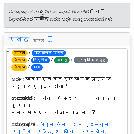
ಸಮಾನಾರ್ಥಕ ಮತ್ತು ವಿರೋಧಾಭಾಸಗಳೊಂದಿಗೆ हिन्दी
ನಿಘಂಟಿನಿಂದ
रवींद
ಪದದ ಅರ್ಥ ಮತ್ತು ಉದಾಹರಣೆಗಳು.
रवींद
संज्ञा
೧.
/
संज्ञा
जातिवाचक संज्ञा
/
/
/
संज्ञा
निर्जीव
वस्तु
प्राकृतिक वस्तु
/
संज्ञा
भाग
ಅರ್ಥ :
पानी में होने वाले एक पौधे का पुष्प जो
बहुत ही सुन्दर होता है।
ಉದಾಹರಣೆ :
सरोवर में कई रंगों के कमल खिले
हुए हैं।
कमल से सरोवर की शोभा बढ़ जाती है।
ಸಮಾನಾರ್ಥಕ :
अंबुज
,
अंभोज
,
अब्ज
,
अम्बुज
,
अम्भोज
,
अरविंद
,
अरविन्द
,
अर्कबंधु
,