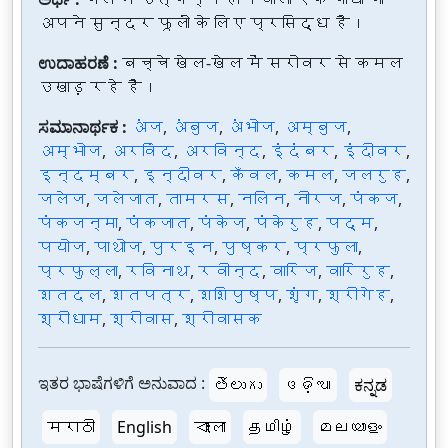
अपने सुन्दर फूलों के लिए प्रसिद्ध है।
ಉದಾಹರಣೆ :
बच्चे खेल-खेल में सरोवर से कमल
उखाड़ रहे हैं।
ಸಮಾನಾರ್ಥಕ :
अंज
,
अंबुज
,
अंभोज
,
अम्बुज
,
अम्भोज
,
अरविंद
,
अरविन्द
,
इंदंबर
,
इंदीवर
,
इन्दम्बर
,
इन्दीवर
,
कँवल
,
कमल
,
जलरुह
,
जलेज
,
जलेजात
,
तामरस
,
नलिन
,
नीरज
,
पंकज
,
पंकजन्मा
,
पंकजात
,
पंकेज
,
पंकेरुह
,
पद्म
,
पयोज
,
पाथोज
,
पुरइन
,
पुष्कर
,
प्रफुला
,
प्रफुल्ला
,
रविनाथ
,
रवीन्द
,
वारिज
,
वारिरुह
,
शतदल
,
शतपत्र
,
शशिपुष्प
,
शृंग
,
श्रीगेह
,
श्रीधाम
,
श्रीवास
,
श्रीवासक
ಇತರ ಭಾಷೆಗಳಿಗೆ ಅನುವಾದ :
తెలుగు
ଓଡ଼ିଆ
ಕನ್ನಡ
मराठी
English
বাংলা
தமிழ்
മലയാളം