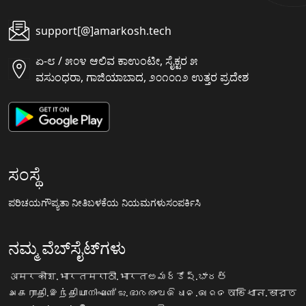
support[@]amarkosh.tech
ಏ-೮ / ೫೦೪ ಆಲಿವ ಕಾಉಂಟೀ, ಸೈಕ್ಟರ ೫
ವಸುಂಧರಾ, ಗಾಜಿಯಾಬಾದ, ೨೦೧೦೧೨ ಉತ್ತರ ಪ್ರದೇಶ
ಸಂಸ್ಥೆ
ಪರಿಚಯ
ಗೌಪ್ಯತಾ ನೀತಿ
ಬಳಕೆಯ ನಿಯಮಗಳು
ಸಂಪರ್ಕಿಸಿ
ನಮ್ಮ ವೆಬ್‌ಸೈಟ್‌ಗಳು
अमरकोश.भारत
मराठी.भारत
అమర్కోష్.భారత్
அகராதி.இந்தியா
നിഘണ്ടു.ഭാരതം
ଅଭିଧାନ.ଭାରତ
অভিধান.ভারত