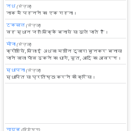
नथ
(संज्ञा)
नाक में पहनने का एक गहना।
टकसाल
(संज्ञा)
वह स्थान जहाँ सिक्के बनाये या ढाले जाते हैं।
मोजा
(संज्ञा)
क्रोशिये, सिलाई अथवा मशीन द्वारा बुनकर बनाया
जाने वाला पाँव ढकने का धागे, सूत, आदि का आवरण।
स्थापना
(संज्ञा)
स्थापित या प्रतिष्ठा करने की क्रिया।
गायब
(विशेषण)