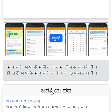
ಸ್ಥಾಪನೆ
पिछला
अगल
मुहावरे भाषा को सजीव एवम् रोचक बनाते हैं।
हिन्दी भाषा के मुहावरे
यहाँ पर
उपलब्ध हैं।
ಜನಪ್ರಿಯ ಪದ
चाल-चलन
(संज्ञा)
जीवन में किया जाने वाला आचरण या कार्य।