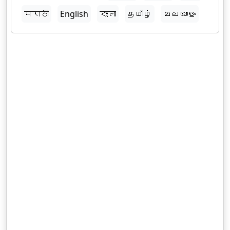
मराठी
English
বাংলা
தமிழ்
മലയാളം