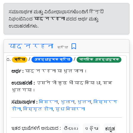
ಸಮಾನಾರ್ಥಕ ಮತ್ತು ವಿರೋಧಾಭಾಸಗಳೊಂದಿಗೆ हिन्दी
ನಿಘಂಟಿನಿಂದ
याद न रहना
ಪದದ ಅರ್ಥ ಮತ್ತು
ಉದಾಹರಣೆಗಳು.
याद न रहना
क्रिया
೧.
/
/
क्रिया
अवस्थासूचक क्रिया
मानसिक अवस्थासूचक
ಅರ್ಥ :
याद न रहना या भूल जाना।
ಉದಾಹರಣೆ :
उसने जो कुछ भी याद किया था, सब
भूल गया।
ಸಮಾನಾರ್ಥಕ :
बिसरना
,
भुलाना
,
भूलना
,
विस्मरण
होना
,
विस्मृत होना
,
सुध बिसारना
ಇತರ ಭಾಷೆಗಳಿಗೆ ಅನುವಾದ :
తెలుగు
ଓଡ଼ିଆ
ಕನ್ನಡ