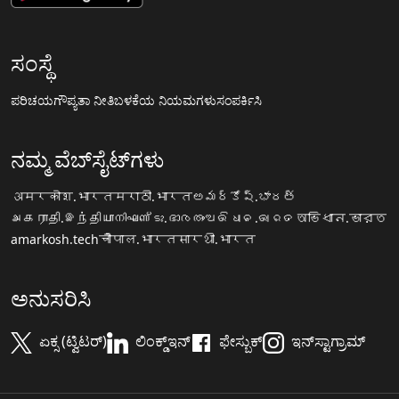
ಸಂಸ್ಥೆ
ಪರಿಚಯ
ಗೌಪ್ಯತಾ ನೀತಿ
ಬಳಕೆಯ ನಿಯಮಗಳು
ಸಂಪರ್ಕಿಸಿ
ನಮ್ಮ ವೆಬ್‌ಸೈಟ್‌ಗಳು
अमरकोश.भारत
मराठी.भारत
అమర్కోష్.భారత్
அகராதி.இந்தியா
നിഘണ്ടു.ഭാരതം
ଅଭିଧାନ.ଭାରତ
অভিধান.ভারত
amarkosh.tech
चौपाल.भारत
सारथी.भारत
ಅನುಸರಿಸಿ
ಏಕ್ಸ (ಟ್ವಿಟರ್)
ಲಿಂಕ್ಡ್‌ಇನ್
ಫೇಸ್ಬುಕ್
ಇನ್‌ಸ್ಟಾಗ್ರಾಮ್