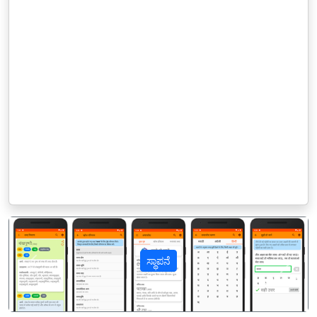
ಸ್ಥಾಪನೆ
पिछला
अगल