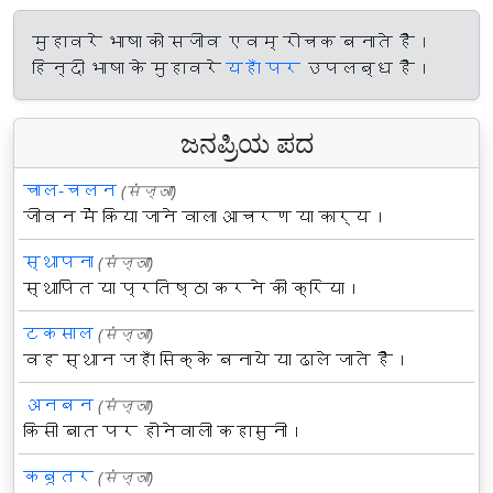
मुहावरे भाषा को सजीव एवम् रोचक बनाते हैं।
हिन्दी भाषा के मुहावरे
यहाँ पर
उपलब्ध हैं।
ಜನಪ್ರಿಯ ಪದ
चाल-चलन
(संज्ञा)
जीवन में किया जाने वाला आचरण या कार्य।
स्थापना
(संज्ञा)
स्थापित या प्रतिष्ठा करने की क्रिया।
टकसाल
(संज्ञा)
वह स्थान जहाँ सिक्के बनाये या ढाले जाते हैं।
अनबन
(संज्ञा)
किसी बात पर होनेवाली कहासुनी।
कबूतर
(संज्ञा)