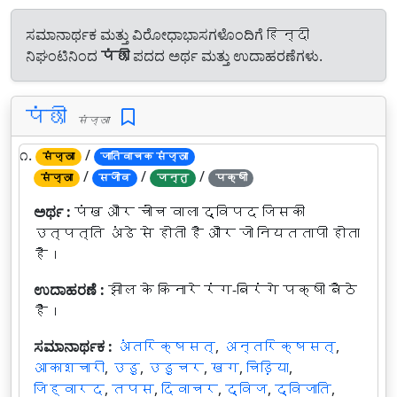
ಸಮಾನಾರ್ಥಕ ಮತ್ತು ವಿರೋಧಾಭಾಸಗಳೊಂದಿಗೆ हिन्दी
ನಿಘಂಟಿನಿಂದ
पंछी
ಪದದ ಅರ್ಥ ಮತ್ತು ಉದಾಹರಣೆಗಳು.
पंछी
संज्ञा
೧.
/
संज्ञा
जातिवाचक संज्ञा
/
/
/
संज्ञा
सजीव
जन्तु
पक्षी
ಅರ್ಥ :
पंख और चोंच वाला द्विपद जिसकी
उत्पत्ति अंडे से होती है और जो नियततापी होता
है।
ಉದಾಹರಣೆ :
झील के किनारे रंग-बिरंगे पक्षी बैठे
हैं।
ಸಮಾನಾರ್ಥಕ :
अंतरिक्षसत्
,
अन्तरिक्षसत्
,
आकाशचारी
,
उड़ु
,
उड़ुचर
,
खग
,
चिड़िया
,
जिह्वारद
,
तपस
,
दिवाचर
,
द्विज
,
द्विजाति
,