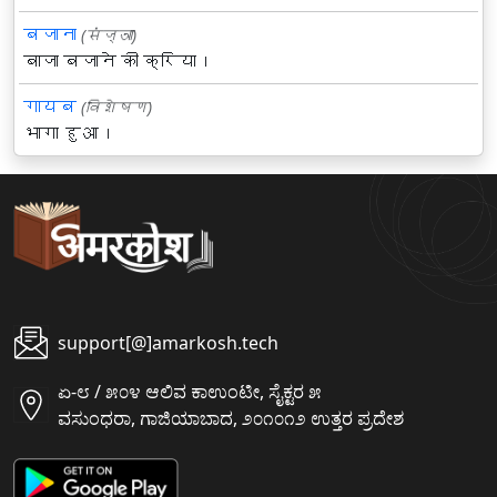
बजाना
(संज्ञा)
बाजा बजाने की क्रिया।
गायब
(विशेषण)
भागा हुआ।
support[@]amarkosh.tech
ಏ-೮ / ೫೦೪ ಆಲಿವ ಕಾಉಂಟೀ, ಸೈಕ್ಟರ ೫
ವಸುಂಧರಾ, ಗಾಜಿಯಾಬಾದ, ೨೦೧೦೧೨ ಉತ್ತರ ಪ್ರದೇಶ