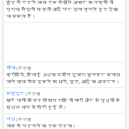
झुंड में रहने वाला एक मँझोले आकार का पक्षी जो
प्रायः मैदानों या छतों आदि पर दाना चुगते हुए देखा
जा सकता है।
मोजा
(संज्ञा)
क्रोशिये, सिलाई अथवा मशीन द्वारा बुनकर बनाया
जाने वाला पाँव ढकने का धागे, सूत, आदि का आवरण।
समुद्र
(संज्ञा)
खारे पानी की वह विशाल राशि जो चारों ओर से पृथ्वी के
स्थल भाग से घिरी हुई हो।
नथ
(संज्ञा)
नाक में पहनने का एक गहना।