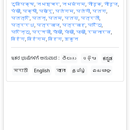
द्विपक्ष
,
नभश्चर
,
नभसंगम
,
नीड़क
,
नीड़ज
,
पंखी
,
पक्षी
,
पखेरू
,
पतंगम
,
पतंगी
,
पतग
,
पतत्रि
,
पतन्
,
पतम
,
पतय
,
पत्रती
,
पत्ररथ
,
पत्रवाज
,
पत्रवाह
,
परिंदा
,
परिन्दा
,
पर्णवी
,
पाँखी
,
पांखी
,
पाखी
,
रसनारव
,
विहंग
,
विहंगम
,
विहग
,
शकुन
ಇತರ ಭಾಷೆಗಳಿಗೆ ಅನುವಾದ :
తెలుగు
ଓଡ଼ିଆ
ಕನ್ನಡ
मराठी
English
বাংলা
தமிழ்
മലയാളം