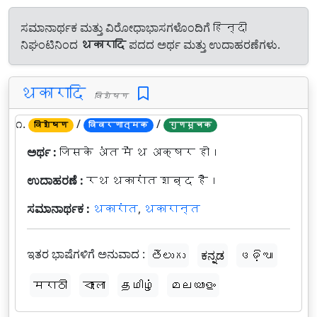
ಸಮಾನಾರ್ಥಕ ಮತ್ತು ವಿರೋಧಾಭಾಸಗಳೊಂದಿಗೆ हिन्दी
ನಿಘಂಟಿನಿಂದ
थकारादि
ಪದದ ಅರ್ಥ ಮತ್ತು ಉದಾಹರಣೆಗಳು.
थकारादि
विशेषण
೧.
/
/
विशेषण
विवरणात्मक
गुणसूचक
ಅರ್ಥ :
जिसके अंत में थ अक्षर हो।
ಉದಾಹರಣೆ :
रथ थकारांत शब्द है।
ಸಮಾನಾರ್ಥಕ :
थकारांत
,
थकारान्त
ಇತರ ಭಾಷೆಗಳಿಗೆ ಅನುವಾದ :
తెలుగు
ಕನ್ನಡ
ଓଡ଼ିଆ
मराठी
বাংলা
தமிழ்
മലയാളം