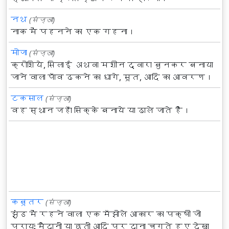
नथ
(संज्ञा)
नाक में पहनने का एक गहना।
मोजा
(संज्ञा)
क्रोशिये, सिलाई अथवा मशीन द्वारा बुनकर बनाया
जाने वाला पाँव ढकने का धागे, सूत, आदि का आवरण।
टकसाल
(संज्ञा)
वह स्थान जहाँ सिक्के बनाये या ढाले जाते हैं।
कबूतर
(संज्ञा)
झुंड में रहने वाला एक मँझोले आकार का पक्षी जो
प्रायः मैदानों या छतों आदि पर दाना चुगते हुए देखा