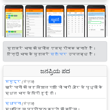
ಸ್ಥಾಪನೆ
पिछला
अगल
मुहावरे भाषा को सजीव एवम् रोचक बनाते हैं।
हिन्दी भाषा के मुहावरे
यहाँ पर
उपलब्ध हैं।
ಜನಪ್ರಿಯ ಪದ
समुद्र
(संज्ञा)
खारे पानी की वह विशाल राशि जो चारों ओर से पृथ्वी के
स्थल भाग से घिरी हुई हो।
स्थापना
(संज्ञा)
स्थापित या प्रतिष्ठा करने की क्रिया।