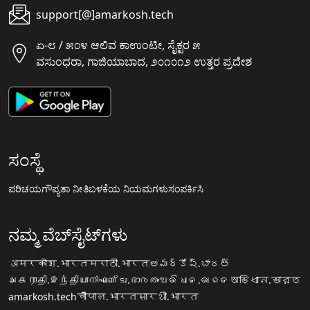
support[@]amarkosh.tech
ಏ-೮ / ೫೦೪ ಆಲಿವ ಕಾಉಂಟೀ, ಸೈಕ್ಟರ ೫
ವಸುಂಧರಾ, ಗಾಜಿಯಾಬಾದ, ೨೦೧೦೧೨ ಉತ್ತರ ಪ್ರದೇಶ
ಸಂಸ್ಥೆ
ಪರಿಚಯ
ಗೌಪ್ಯತಾ ನೀತಿ
ಬಳಕೆಯ ನಿಯಮಗಳು
ಸಂಪರ್ಕಿಸಿ
ನಮ್ಮ ವೆಬ್‌ಸೈಟ್‌ಗಳು
अमरकोश.भारत
मराठी.भारत
అమర్కోష్.భారత్
அகராதி.இந்தியா
നിഘണ്ടു.ഭാരതം
ଅଭିଧାନ.ଭାରତ
অভিধান.ভারত
amarkosh.tech
चौपाल.भारत
सारथी.भारत