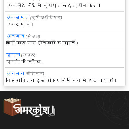
एक छोटे पौधे से प्राप्त खट्टा,गोल फल।
अकस्मात
(क्रिया-विशेषण)
एकदम से।
अनबन
(संज्ञा)
किसी बात पर होनेवाली कहासुनी।
घूमना
(संज्ञा)
घूमने की क्रिया।
अनमना
(विशेषण)
जिसका चित्त दुखी होकर किसी बात से हट गया हो।