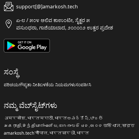
support[@]amarkosh.tech
ಏ-೮ / ೫೦೪ ಆಲಿವ ಕಾಉಂಟೀ, ಸೈಕ್ಟರ ೫
ವಸುಂಧರಾ, ಗಾಜಿಯಾಬಾದ, ೨೦೧೦೧೨ ಉತ್ತರ ಪ್ರದೇಶ
ಸಂಸ್ಥೆ
ಪರಿಚಯ
ಗೌಪ್ಯತಾ ನೀತಿ
ಬಳಕೆಯ ನಿಯಮಗಳು
ಸಂಪರ್ಕಿಸಿ
ನಮ್ಮ ವೆಬ್‌ಸೈಟ್‌ಗಳು
अमरकोश.भारत
मराठी.भारत
అమర్కోష్.భారత్
அகராதி.இந்தியா
നിഘണ്ടു.ഭാരതം
ଅଭିଧାନ.ଭାରତ
অভিধান.ভারত
amarkosh.tech
चौपाल.भारत
सारथी.भारत