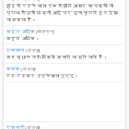
झुंड में रहने वाला एक मँझोले आकार का पक्षी जो
प्रायः मैदानों या छतों आदि पर दाना चुगते हुए देखा
जा सकता है।
बहुत अधिक
(विशेषण)
बहुत अधिक।
टकसाल
(संज्ञा)
वह स्थान जहाँ सिक्के बनाये या ढाले जाते हैं।
कसक
(संज्ञा)
रह-रहकर उठनेवाला दर्द।
रसभरी
(संज्ञा)