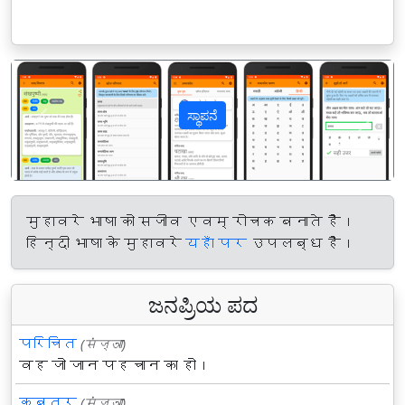
ಸ್ಥಾಪನೆ
पिछला
अगल
मुहावरे भाषा को सजीव एवम् रोचक बनाते हैं।
हिन्दी भाषा के मुहावरे
यहाँ पर
उपलब्ध हैं।
ಜನಪ್ರಿಯ ಪದ
परिचित
(संज्ञा)
वह जो जान पहचान का हो।
कबूतर
(संज्ञा)