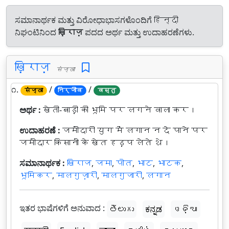
ಸಮಾನಾರ್ಥಕ ಮತ್ತು ವಿರೋಧಾಭಾಸಗಳೊಂದಿಗೆ हिन्दी
ನಿಘಂಟಿನಿಂದ
ख़िराज़
ಪದದ ಅರ್ಥ ಮತ್ತು ಉದಾಹರಣೆಗಳು.
ख़िराज़
संज्ञा
೧.
/
/
संज्ञा
निर्जीव
वस्तु
ಅರ್ಥ :
खेती-बाड़ी की भूमि पर लगने वाला कर।
ಉದಾಹರಣೆ :
जमींदारी युग में लगान न दे पाने पर
जमींदार किसानों के खेत हड़प लेते थे।
ಸಮಾನಾರ್ಥಕ :
खिराज
,
जमा
,
पोत
,
भाट
,
भाटक
,
भूमिकर
,
मालगुज़ारी
,
मालगुजारी
,
लगान
ಇತರ ಭಾಷೆಗಳಿಗೆ ಅನುವಾದ :
తెలుగు
ಕನ್ನಡ
ଓଡ଼ିଆ