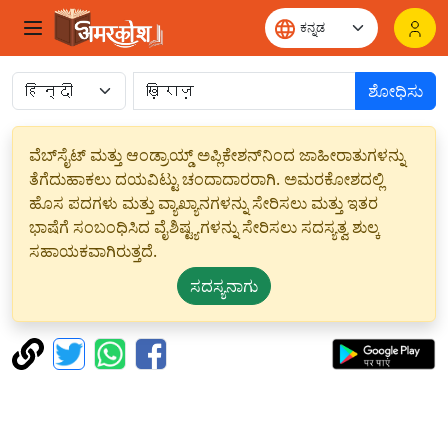
ಶೋಧಿಸು
ವೆಬ್‌ಸೈಟ್ ಮತ್ತು ಆಂಡ್ರಾಯ್ಡ್ ಅಪ್ಲಿಕೇಶನ್‌ನಿಂದ ಜಾಹೀರಾತುಗಳನ್ನು
ತೆಗೆದುಹಾಕಲು ದಯವಿಟ್ಟು ಚಂದಾದಾರರಾಗಿ. ಅಮರಕೋಶದಲ್ಲಿ
ಹೊಸ ಪದಗಳು ಮತ್ತು ವ್ಯಾಖ್ಯಾನಗಳನ್ನು ಸೇರಿಸಲು ಮತ್ತು ಇತರ
ಭಾಷೆಗೆ ಸಂಬಂಧಿಸಿದ ವೈಶಿಷ್ಟ್ಯಗಳನ್ನು ಸೇರಿಸಲು ಸದಸ್ಯತ್ವ ಶುಲ್ಕ
ಸಹಾಯಕವಾಗಿರುತ್ತದೆ.
ಸದಸ್ಯನಾಗು