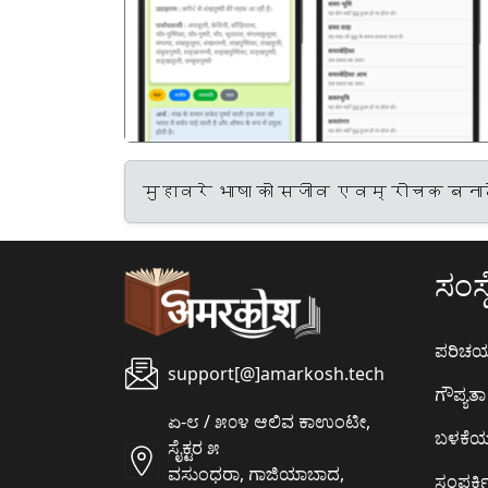
पिछला
मुहावरे भाषा को सजीव एवम् रोचक बनाते 
ಸಂಸ್ಥ
ಪರಿಚ
support[@]amarkosh.tech
ಗೌಪ್ಯತಾ 
ಏ-೮ / ೫೦೪ ಆಲಿವ ಕಾಉಂಟೀ,
ಬಳಕೆ
ಸೈಕ್ಟರ ೫
ವಸುಂಧರಾ, ಗಾಜಿಯಾಬಾದ,
ಸಂಪರ್ಕಿ