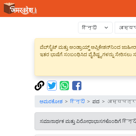
ವೆಬ್‌ಸೈಟ್ ಮತ್ತು ಆಂಡ್ರಾಯ್ಡ್ ಅಪ್ಲಿಕೇಶನ್‌ನಿಂದ ಜ
ಇತರ ಭಾಷೆಗೆ ಸಂಬಂಧಿಸಿದ ವೈಶಿಷ್ಟ್ಯಗಳನ್ನು ಸೇರಿಸಲು ಸದ
ಅಮರಕೋಶ
हिन्दी
ಪದ
आस्यपत्
ಸಮಾನಾರ್ಥಕ ಮತ್ತು ವಿರೋಧಾಭಾಸಗಳೊಂದಿಗೆ हिन्द