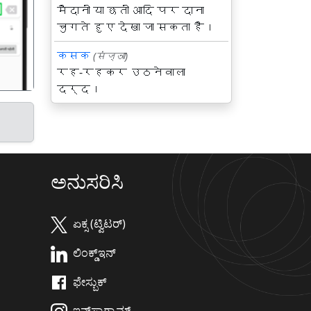
गला
मैदानों या छतों आदि पर दाना
चुगते हुए देखा जा सकता है।
कसक
(संज्ञा)
रह-रहकर उठनेवाला
दर्द।
ಅನುಸರಿಸಿ
ಏಕ್ಸ (ಟ್ವಿಟರ್)
ಲಿಂಕ್ಡ್‌ಇನ್
ಫೇಸ್ಬುಕ್
ಇನ್‌ಸ್ಟಾಗ್ರಾಮ್