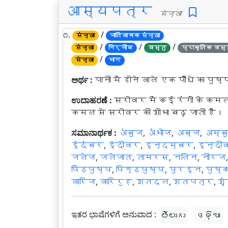
आस्यपत्र
संज्ञा
೧.
/
संज्ञा
जातिवाचक संज्ञा
/
/
/
संज्ञा
निर्जीव
वस्तु
प्राकृतिक वस्
/
संज्ञा
भाग
ಅರ್ಥ :
पानी में होने वाले एक पौधे का पु
ಉದಾಹರಣೆ :
सरोवर में कई रंगों के कमल 
कमल से सरोवर की शोभा बढ़ जाती है।
ಸಮಾನಾರ್ಥಕ :
अंबुज
,
अंभोज
,
अब्ज
,
अम्ब
इंदंबर
,
इंदीवर
,
इन्दम्बर
,
इन्दी
जलेज
,
जलेजात
,
तामरस
,
नलिन
,
नीरज
पिंडपुष्प
,
पिण्डपुष्प
,
पुरइन
,
पुष्
वारिज
,
वारिरुह
,
शतदल
,
शतपत्र
,
शृ
ಇತರ ಭಾಷೆಗಳಿಗೆ ಅನುವಾದ :
తెలుగు
ଓଡ଼ିଆ