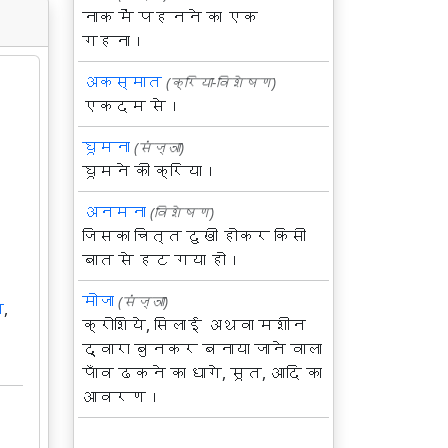
नाक में पहनने का एक
गहना।
अकस्मात
(क्रिया-विशेषण)
एकदम से।
घूमना
(संज्ञा)
घूमने की क्रिया।
अनमना
(विशेषण)
जिसका चित्त दुखी होकर किसी
बात से हट गया हो।
मोजा
(संज्ञा)
ज
,
क्रोशिये, सिलाई अथवा मशीन
द्वारा बुनकर बनाया जाने वाला
पाँव ढकने का धागे, सूत, आदि का
आवरण।