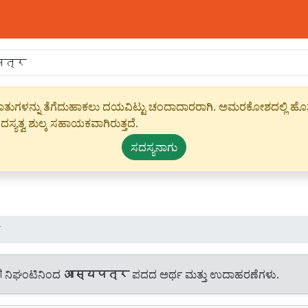
ಾಹೀರಾತುಗಳನ್ನು ತೆಗೆದುಹಾಕಲು ದಯವಿಟ್ಟು ಚಂದಾದಾರರಾಗಿ. ಅಮರಕೋಶದಲ್ಲಿ ಹೊಸ 
ಸ್ಯತ್ವ ಶುಲ್ಕ ಸಹಾಯಕವಾಗಿರುತ್ತದೆ.
ಸದಸ್ಯನಾಗು
र
ी ನಿಘಂಟಿನಿಂದ
आस्यपत्र
ಪದದ ಅರ್ಥ ಮತ್ತು ಉದಾಹರಣೆಗಳು.