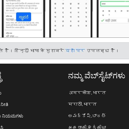
अ
ಸ್ಥಾಪನೆ
हैं। हिन्दी भाषा के मुहावरे
यहाँ पर
उपलब्ध हैं।
ೆ
ನಮ್ಮ ವೆಬ್‌ಸೈಟ್‌ಗಳು
ಯ
अमरकोश.भारत
ನೀತಿ
मराठी.भारत
ಯ ನಿಯಮಗಳು
అమర్కోష్.భారత్
ಸಿ
அகராதி.இந்தியா