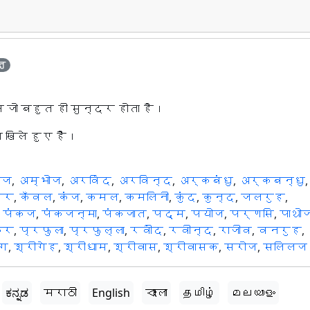
तु
ष्प जो बहुत ही सुन्दर होता है।
खिले हुए हैं।
ुज
,
अम्भोज
,
अरविंद
,
अरविन्द
,
अर्कबंधु
,
अर्कबन्धु
,
वर
,
कँवल
,
कंज
,
कमल
,
कमलिनी
,
कुंद
,
कुन्द
,
जलरुह
,
,
पंकज
,
पंकजन्मा
,
पंकजात
,
पद्म
,
पयोज
,
पर्णसि
,
पाथो
कर
,
प्रफुला
,
प्रफुल्ला
,
रवींद
,
रवीन्द
,
राजीव
,
वनरुह
,
ंग
,
श्रीगेह
,
श्रीधाम
,
श्रीवास
,
श्रीवासक
,
सरोज
,
सलिलज
ಕನ್ನಡ
मराठी
English
বাংলা
தமிழ்
മലയാളം