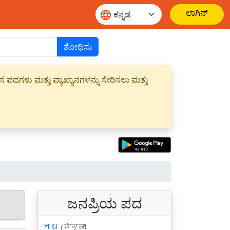
ಲಾಗಿನ್
ಶೋಧಿಸು
ಪದಗಳು ಮತ್ತು ವ್ಯಾಖ್ಯಾನಗಳನ್ನು ಸೇರಿಸಲು ಮತ್ತು
ಜನಪ್ರಿಯ ಪದ
नथ
(संज्ञा)