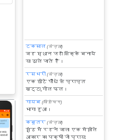
टकसाल
(संज्ञा)
वह स्थान जहाँ सिक्के बनाये
या ढाले जाते हैं।
रसभरी
(संज्ञा)
एक छोटे पौधे से प्राप्त
खट्टा,गोल फल।
गायब
(विशेषण)
भागा हुआ।
कबूतर
(संज्ञा)
झुंड में रहने वाला एक मँझोले
आकार का पक्षी जो प्रायः