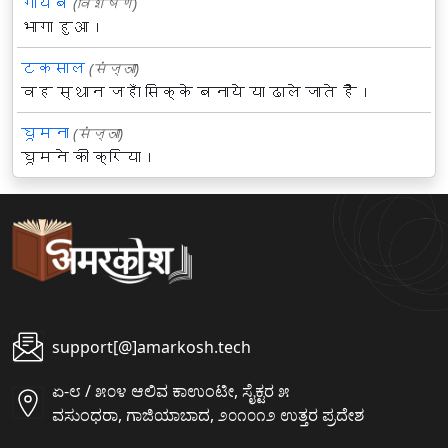
गायब
(विशेषण)
भागा हुआ।
टकसाल
(संज्ञा)
वह स्थान जहाँ सिक्के बनाये या ढाले जाते हैं।
घूमना
(संज्ञा)
घूमने की क्रिया।
support[@]amarkosh.tech
ಏ-೮ / ೫೦೪ ಆಲಿವ ಕಾಉಂಟೀ, ಸೈಕ್ಟರ ೫
ವಸುಂಧರಾ, ಗಾಜಿಯಾಬಾದ, ೨೦೧೦೧೨ ಉತ್ತರ ಪ್ರದೇಶ