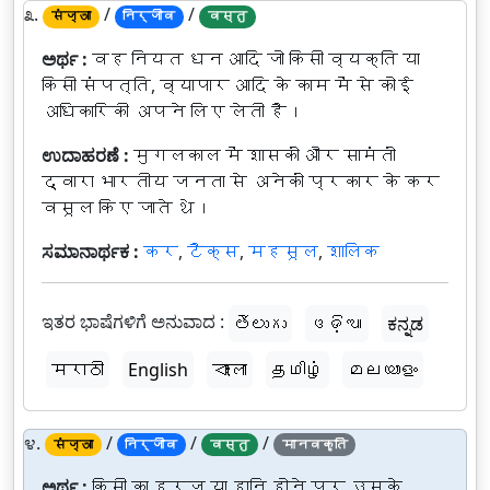
೩.
/
/
संज्ञा
निर्जीव
वस्तु
ಅರ್ಥ :
वह नियत धन आदि जो किसी व्यक्ति या
किसी संपत्ति, व्यापार आदि के काम में से कोई
अधिकारिकी अपने लिए लेती है।
ಉದಾಹರಣೆ :
मुगलकाल में शासकों और सामंतों
द्वारा भारतीय जनता से अनेकों प्रकार के कर
वसूल किए जाते थे।
ಸಮಾನಾರ್ಥಕ :
कर
,
टैक्स
,
महसूल
,
शालिक
ಇತರ ಭಾಷೆಗಳಿಗೆ ಅನುವಾದ :
తెలుగు
ଓଡ଼ିଆ
ಕನ್ನಡ
मराठी
English
বাংলা
தமிழ்
മലയാളം
೪.
/
/
/
संज्ञा
निर्जीव
वस्तु
मानवकृति
ಅರ್ಥ :
किसी का हर्ज या हानि होने पर उसके