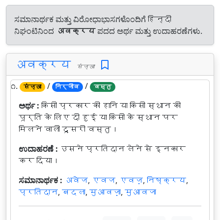
ಸಮಾನಾರ್ಥಕ ಮತ್ತು ವಿರೋಧಾಭಾಸಗಳೊಂದಿಗೆ हिन्दी
ನಿಘಂಟಿನಿಂದ
अवक्रय
ಪದದ ಅರ್ಥ ಮತ್ತು ಉದಾಹರಣೆಗಳು.
अवक्रय
संज्ञा
೧.
/
/
संज्ञा
निर्जीव
वस्तु
ಅರ್ಥ :
किसी प्रकार की हानि या किसी स्थान की
पूर्ति के लिए दी हुई या किसी के स्थान पर
मिलने वाली दूसरी वस्तु।
ಉದಾಹರಣೆ :
उसने प्रतिदान लेने से इनकार
कर दिया।
ಸಮಾನಾರ್ಥಕ :
अवेज
,
एवज
,
एवज़
,
निष्क्रय
,
प्रतिदान
,
बदला
,
मुआवज़ा
,
मुआवजा