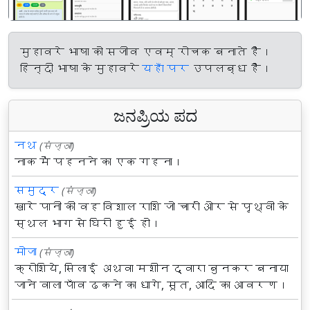
मुहावरे भाषा को सजीव एवम् रोचक बनाते हैं।
हिन्दी भाषा के मुहावरे
यहाँ पर
उपलब्ध हैं।
ಜನಪ್ರಿಯ ಪದ
नथ
(संज्ञा)
नाक में पहनने का एक गहना।
समुद्र
(संज्ञा)
खारे पानी की वह विशाल राशि जो चारों ओर से पृथ्वी के
स्थल भाग से घिरी हुई हो।
मोजा
(संज्ञा)
क्रोशिये, सिलाई अथवा मशीन द्वारा बुनकर बनाया
जाने वाला पाँव ढकने का धागे, सूत, आदि का आवरण।