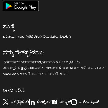
ಸಂಸ್ಥೆ
ಪರಿಚಯ
ಗೌಪ್ಯತಾ ನೀತಿ
ಬಳಕೆಯ ನಿಯಮಗಳು
ಸಂಪರ್ಕಿಸಿ
ನಮ್ಮ ವೆಬ್‌ಸೈಟ್‌ಗಳು
अमरकोश.भारत
मराठी.भारत
అమర్కోష్.భారత్
அகராதி.இந்தியா
നിഘണ്ടു.ഭാരതം
ଅଭିଧାନ.ଭାରତ
অভিধান.ভারত
amarkosh.tech
चौपाल.भारत
सारथी.भारत
ಅನುಸರಿಸಿ
ಏಕ್ಸ (ಟ್ವಿಟರ್)
ಲಿಂಕ್ಡ್‌ಇನ್
ಫೇಸ್ಬುಕ್
ಇನ್‌ಸ್ಟಾಗ್ರಾಮ್