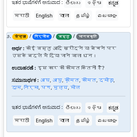
ಇತರ ಭಾಷೆಗಳಿಗೆ ಅನುವಾದ :
తెలుగు
ଓଡ଼ିଆ
ಕನ್ನಡ
मराठी
English
বাংলা
தமிழ்
മലയാളം
೨.
/
/
/
संज्ञा
निर्जीव
वस्तु
मानवकृति
ಅರ್ಥ :
कोई वस्तु आदि खरीदने या बेचने पर
उसके बदले में दिया जाने वाला धन।
ಉದಾಹರಣೆ :
इस कार की कीमत कितनी है?
ಸಮಾನಾರ್ಥಕ :
आघ
,
आघु
,
क़ीमत
,
कीमत
,
दमोड़ा
,
दाम
,
निर्मा
,
पण
,
मूल्य
,
मोल
ಇತರ ಭಾಷೆಗಳಿಗೆ ಅನುವಾದ :
తెలుగు
ଓଡ଼ିଆ
ಕನ್ನಡ
मराठी
English
বাংলা
தமிழ்
മലയാളം