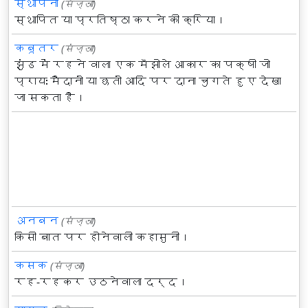
स्थापना
(संज्ञा)
स्थापित या प्रतिष्ठा करने की क्रिया।
कबूतर
(संज्ञा)
झुंड में रहने वाला एक मँझोले आकार का पक्षी जो
प्रायः मैदानों या छतों आदि पर दाना चुगते हुए देखा
जा सकता है।
अनबन
(संज्ञा)
किसी बात पर होनेवाली कहासुनी।
कसक
(संज्ञा)
रह-रहकर उठनेवाला दर्द।