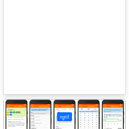
ಸ್ಥಾಪನೆ
पिछला
अगल