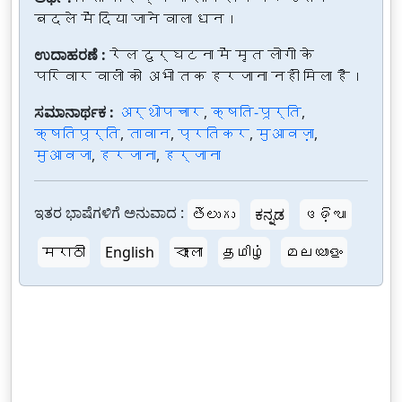
बदले में दिया जाने वाला धन।
ಉದಾಹರಣೆ :
रेल दुर्घटना में मृत लोगों के
परिवार वालों को अभी तक हरजाना नहीं मिला है।
ಸಮಾನಾರ್ಥಕ :
अर्थोपचार
,
क्षति-पूर्ति
,
क्षतिपूर्ति
,
तावान
,
प्रतिकर
,
मुआवज़ा
,
मुआवजा
,
हरजाना
,
हर्जाना
ಇತರ ಭಾಷೆಗಳಿಗೆ ಅನುವಾದ :
తెలుగు
ಕನ್ನಡ
ଓଡ଼ିଆ
मराठी
English
বাংলা
தமிழ்
മലയാളം