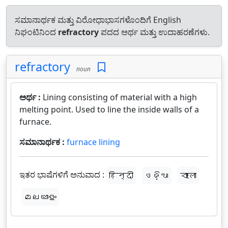
ಸಮಾನಾರ್ಥಕ ಮತ್ತು ವಿರೋಧಾಭಾಸಗಳೊಂದಿಗೆ English
ನಿಘಂಟಿನಿಂದ
refractory
ಪದದ ಅರ್ಥ ಮತ್ತು ಉದಾಹರಣೆಗಳು.
refractory
noun
ಅರ್ಥ :
Lining consisting of material with a high
melting point. Used to line the inside walls of a
furnace.
ಸಮಾನಾರ್ಥಕ :
furnace lining
ಇತರ ಭಾಷೆಗಳಿಗೆ ಅನುವಾದ :
हिन्दी
ଓଡ଼ିଆ
বাংলা
മലയാളം