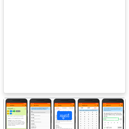
ಸ್ಥಾಪನೆ
पिछला
अगल