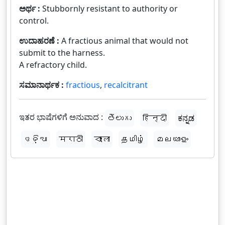
ಅರ್ಥ :
Stubbornly resistant to authority or
control.
ಉದಾಹರಣೆ :
A fractious animal that would not
submit to the harness.
A refractory child.
ಸಮಾನಾರ್ಥಕ :
fractious
,
recalcitrant
ಇತರ ಭಾಷೆಗಳಿಗೆ ಅನುವಾದ :
తెలుగు
हिन्दी
ಕನ್ನಡ
ଓଡ଼ିଆ
मराठी
বাংলা
தமிழ்
മലയാളം