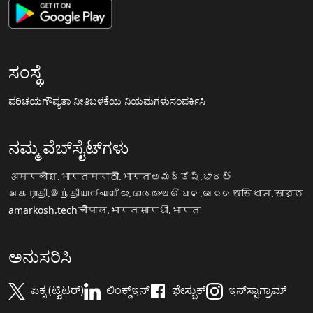
ಸಂಸ್ಥೆ
ಪರಿಚಯ
ಗೌಪ್ಯತಾ ನೀತಿ
ಬಳಕೆಯ ನಿಯಮಗಳು
ಸಂಪರ್ಕಿಸಿ
ನಮ್ಮ ವೆಬ್‌ಸೈಟ್‌ಗಳು
अमरकोश.भारत
मराठी.भारत
అమర్కోష్.భారత్
அகராதி.இந்தியா
നിഘണ്ടു.ഭാരതം
ଅଭିଧାନ.ଭାରତ
অভিধান.ভারত
amarkosh.tech
चौपाल.भारत
सारथी.भारत
ಅನುಸರಿಸಿ
ಏಕ್ಸ (ಟ್ವಿಟರ್)
ಲಿಂಕ್ಡ್‌ಇನ್
ಫೇಸ್ಬುಕ್
ಇನ್‌ಸ್ಟಾಗ್ರಾಮ್