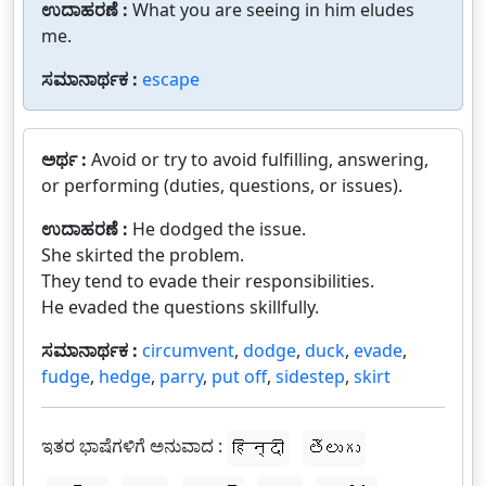
ಉದಾಹರಣೆ :
What you are seeing in him eludes
me.
ಸಮಾನಾರ್ಥಕ :
escape
ಅರ್ಥ :
Avoid or try to avoid fulfilling, answering,
or performing (duties, questions, or issues).
ಉದಾಹರಣೆ :
He dodged the issue.
She skirted the problem.
They tend to evade their responsibilities.
He evaded the questions skillfully.
ಸಮಾನಾರ್ಥಕ :
circumvent
,
dodge
,
duck
,
evade
,
fudge
,
hedge
,
parry
,
put off
,
sidestep
,
skirt
ಇತರ ಭಾಷೆಗಳಿಗೆ ಅನುವಾದ :
हिन्दी
తెలుగు