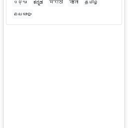
ଓଡ଼ିଆ
ಕನ್ನಡ
मराठी
বাংলা
தமிழ்
മലയാളം