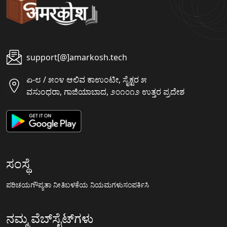
support[@]amarkosh.tech
ಏ-೮ / ೫೦೪ ಆಲಿವ ಕಾಉಂಟೀ, ಸೈಕ್ಟರ ೫
ವಸುಂಧರಾ, ಗಾಜಿಯಾಬಾದ, ೨೦೧೦೧೨ ಉತ್ತರ ಪ್ರದೇಶ
ಸಂಸ್ಥೆ
ಪರಿಚಯ
ಗೌಪ್ಯತಾ ನೀತಿ
ಬಳಕೆಯ ನಿಯಮಗಳು
ಸಂಪರ್ಕಿಸಿ
ನಮ್ಮ ವೆಬ್‌ಸೈಟ್‌ಗಳು