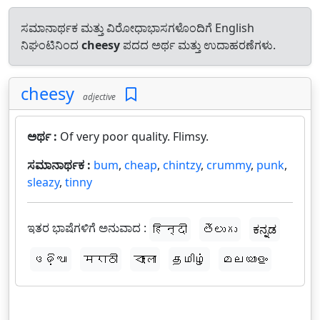
ಸಮಾನಾರ್ಥಕ ಮತ್ತು ವಿರೋಧಾಭಾಸಗಳೊಂದಿಗೆ English
ನಿಘಂಟಿನಿಂದ
cheesy
ಪದದ ಅರ್ಥ ಮತ್ತು ಉದಾಹರಣೆಗಳು.
cheesy
adjective
ಅರ್ಥ :
Of very poor quality. Flimsy.
ಸಮಾನಾರ್ಥಕ :
bum
,
cheap
,
chintzy
,
crummy
,
punk
,
sleazy
,
tinny
ಇತರ ಭಾಷೆಗಳಿಗೆ ಅನುವಾದ :
हिन्दी
తెలుగు
ಕನ್ನಡ
ଓଡ଼ିଆ
मराठी
বাংলা
தமிழ்
മലയാളം