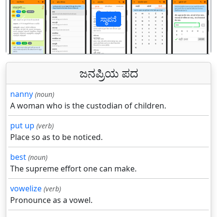
ಸ್ಥಾಪನೆ
पिछला
अगल
ಜನಪ್ರಿಯ ಪದ
nanny
(noun)
A woman who is the custodian of children.
put up
(verb)
Place so as to be noticed.
best
(noun)
The supreme effort one can make.
vowelize
(verb)
Pronounce as a vowel.