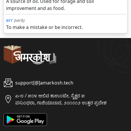
A source of oil. Used for forage and soil
improvement and as food.
err
(verb)
To make a mistake or be incorrect.
support[@]amarkosh.tech
ಏ-೮ / ೫೦೪ ಆಲಿವ ಕಾಉಂಟೀ, ಸೈಕ್ಟರ ೫
ವಸುಂಧರಾ, ಗಾಜಿಯಾಬಾದ, ೨೦೧೦೧೨ ಉತ್ತರ ಪ್ರದೇಶ