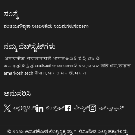
ಸಂಸ್ಥೆ
ಪರಿಚಯ
ಗೌಪ್ಯತಾ ನೀತಿ
ಬಳಕೆಯ ನಿಯಮಗಳು
ಸಂಪರ್ಕಿಸಿ
ನಮ್ಮ ವೆಬ್‌ಸೈಟ್‌ಗಳು
अमरकोश.भारत
मराठी.भारत
అమర్కోష్.భారత్
அகராதி.இந்தியா
നിഘണ്ടു.ഭാരതം
ଅଭିଧାନ.ଭାରତ
অভিধান.ভারত
amarkosh.tech
चौपाल.भारत
सारथी.भारत
ಅನುಸರಿಸಿ
ಏಕ್ಸ (ಟ್ವಿಟರ್)
ಲಿಂಕ್ಡ್‌ಇನ್
ಫೇಸ್ಬುಕ್
ಇನ್‌ಸ್ಟಾಗ್ರಾಮ್
© ೨೦೨೬ ಅಮರಕೋಶ ಲಿಂಗ್ವಿಸ್ಟಿಕ್ಸ ಪ್ರಾ॰ ಲಿಮಿಟೇಡ ಎಲ್ಲಾ ಹಕ್ಕುಗಳನ್ನು