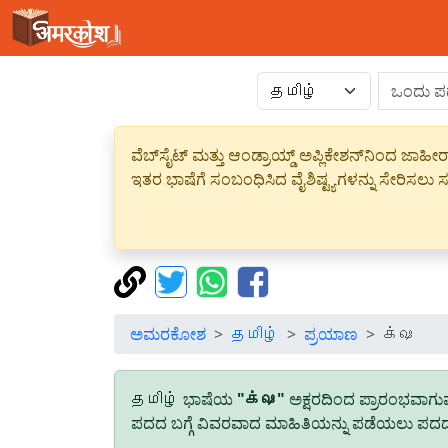
ವೆಬ್‌ಸೈಟ್ ಮತ್ತು ಆಂಡ್ರಾಯ್ಡ್ ಅಪ್ಲಿಕೇಶನ್‌ನಿಂದ ಜ
ಇತರ ಭಾಷೆಗೆ ಸಂಬಂಧಿಸಿದ ವೈಶಿಷ್ಟ್ಯಗಳನ್ನು ಸೇರಿಸಲು ಸದ
ಅಮರಕೋಶ
தமிழ்
ಪ್ರಯಾಣ
க்ஷ
தமிழ் ಭಾಷೆಯ
"க்ஷ"
ಅಕ್ಷರದಿಂದ ಪ್ರಾರಂಭವಾಗ
ಪದದ ಬಗ್ಗೆ ವಿವರವಾದ ಮಾಹಿತಿಯನ್ನು ಪಡೆಯಲು ಪದದ ಮ