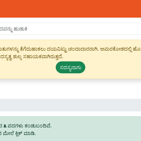
ಾಹೀರಾತುಗಳನ್ನು ತೆಗೆದುಹಾಕಲು ದಯವಿಟ್ಟು ಚಂದಾದಾರರಾಗಿ. ಅಮರಕೋಶದಲ್ಲಿ ಹೊಸ 
ಸ್ಯತ್ವ ಶುಲ್ಕ ಸಹಾಯಕವಾಗಿರುತ್ತದೆ.
ಸದಸ್ಯನಾಗು
ುವ
೩
ಪದಗಳು ಕಂಡುಬಂದಿವೆ.
ೇಲೆ ಕ್ಲಿಕ್ ಮಾಡಿ.