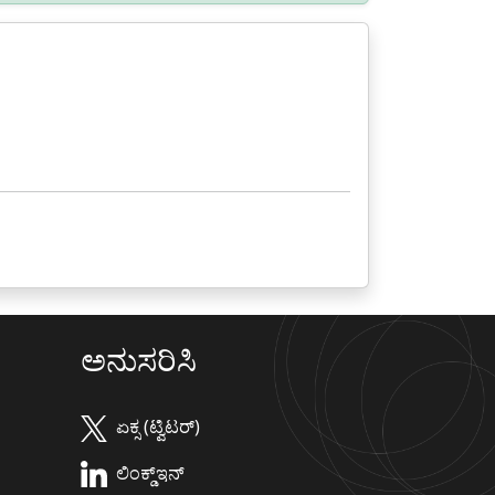
ಅನುಸರಿಸಿ
ಏಕ್ಸ (ಟ್ವಿಟರ್)
ಲಿಂಕ್ಡ್‌ಇನ್