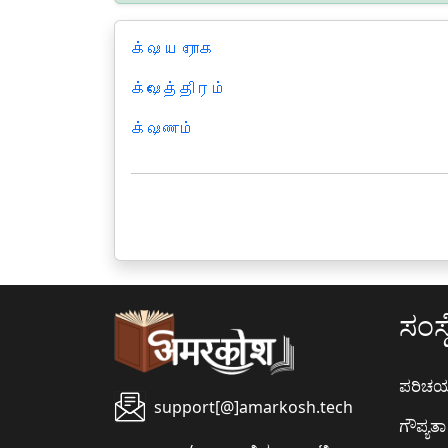
க்ஷய ரோக
க்ஷேத்திரம்
க்ஷணம்
ಸಂಸ್ಥ
ಪರಿಚ
support[@]amarkosh.tech
ಗೌಪ್ಯತಾ 