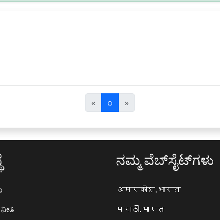
पि
अ
«
೧
»
छ
ग
ला
ला
ೆ
ನಮ್ಮ ವೆಬ್‌ಸೈಟ್‌ಗಳು
ಯ
अमरकोश.भारत
ನೀತಿ
मराठी.भारत