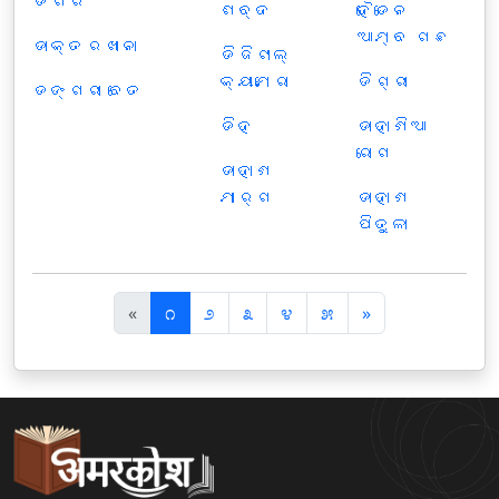
ଡଗର
ଶବ୍ଦ
ହୈଡେନ
ଆମ୍ବ ଗଛ
ଡାକ୍ତରଖାନା
ଡିଜିଟାଲ୍
କ୍ୟାମେରା
ଡିଗ୍ରୀ
ଡଙ୍ଗରୀ ବେତ
ଡିହ
ଡାହାଣିଆ
ରୋଗ
ଡାହାଣ
ମାର୍ଗ
ଡାହାଣ
ପିତୁଳା
पि
अ
«
೧
೨
೩
೪
೫
»
छ
ग
ला
ला