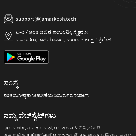
support[@]amarkosh.tech
ಏ-೮ / ೫೦೪ ಆಲಿವ ಕಾಉಂಟೀ, ಸೈಕ್ಟರ ೫
ವಸುಂಧರಾ, ಗಾಜಿಯಾಬಾದ, ೨೦೧೦೧೨ ಉತ್ತರ ಪ್ರದೇಶ
ಸಂಸ್ಥೆ
ಪರಿಚಯ
ಗೌಪ್ಯತಾ ನೀತಿ
ಬಳಕೆಯ ನಿಯಮಗಳು
ಸಂಪರ್ಕಿಸಿ
ನಮ್ಮ ವೆಬ್‌ಸೈಟ್‌ಗಳು
अमरकोश.भारत
मराठी.भारत
అమర్కోష్.భారత్
அகராதி.இந்தியா
നിഘണ്ടു.ഭാരതം
ଅଭିଧାନ.ଭାରତ
অভিধান.ভারত