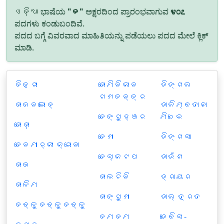
ଓଡ଼ିଆ ಭಾಷೆಯ
"ଡ"
ಅಕ್ಷರದಿಂದ ಪ್ರಾರಂಭವಾಗುವ
೪೦೭
ಪದಗಳು ಕಂಡುಬಂದಿವೆ.
ಪದದ ಬಗ್ಗೆ ವಿವರವಾದ ಮಾಹಿತಿಯನ್ನು ಪಡೆಯಲು ಪದದ ಮೇಲೆ ಕ್ಲಿಕ್
ಮಾಡಿ.
ଡିହରୀ
ଡୋମିନିକାନ
ଡିଙ୍ଗଲ
ଗଣତନ୍ତ୍ର
ଡାଉନଲୋଡ୍
ଡାଳିମ୍ବଦାନା
ଡେଙ୍ଗୁଜ୍ୱର
ମିଠେଇ
ଡୋଡ଼ା
ଡେଣା
ଡିଙ୍ଗସା
ଡେନମାର୍କୀ କ୍ରୋନା
ଡେସ୍କଟପ
ଡାଉଁଶ
ଡାଭ
ଡାଲଚିନି
ଡ୍ରାୟର
ଡାଳିମ
ଡାଙ୍ଗୁଣା
ଡାଲ୍ ହ୍ରଦ
ଡବ୍ଳୁଡବ୍ଳୁଡବ୍ଳୁ
ଡମଡମ
ଡେବିସ-