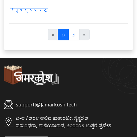
ऐश्वर्यप्रद
पि
अ
«
೧
೨
»
छ
ग
ला
ला
support[@]amarkosh.tech
ಏ-೮ / ೫೦೪ ಆಲಿವ ಕಾಉಂಟೀ, ಸೈಕ್ಟರ ೫
ವಸುಂಧರಾ, ಗಾಜಿಯಾಬಾದ, ೨೦೧೦೧೨ ಉತ್ತರ ಪ್ರದೇಶ