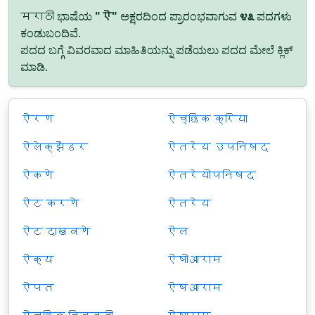
मराठी ಭಾಷೆಯ
"ऐ"
ಅಕ್ಷರದಿಂದ ಪ್ರಾರಂಭವಾಗುವ
೪೩
ಪದಗಳು
ಕಂಡುಬಂದಿವೆ.
ಪದದ ಬಗ್ಗೆ ವಿವರವಾದ ಮಾಹಿತಿಯನ್ನು ಪಡೆಯಲು ಪದದ ಮೇಲೆ ಕ್ಲಿಕ್
ಮಾಡಿ.
ऐरण
ऐच्छिक क्रिया
ऐलेक्झेंडर
ऐतरेय उपनिषद
ऐकणे
ऐतरेयोपनिषद
ऐट करणे
ऐतरेय
ऐट दाखवणे
ऐल
ऐक्य
ऐषोआराम
ऐपत
ऐषआराम