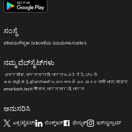
ಸಂಸ್ಥೆ
ಪರಿಚಯ
ಗೌಪ್ಯತಾ ನೀತಿ
ಬಳಕೆಯ ನಿಯಮಗಳು
ಸಂಪರ್ಕಿಸಿ
ನಮ್ಮ ವೆಬ್‌ಸೈಟ್‌ಗಳು
अमरकोश.भारत
मराठी.भारत
అమర్కోష్.భారత్
அகராதி.இந்தியா
നിഘണ്ടു.ഭാരതം
ଅଭିଧାନ.ଭାରତ
অভিধান.ভারত
amarkosh.tech
चौपाल.भारत
सारथी.भारत
ಅನುಸರಿಸಿ
ಏಕ್ಸ (ಟ್ವಿಟರ್)
ಲಿಂಕ್ಡ್‌ಇನ್
ಫೇಸ್ಬುಕ್
ಇನ್‌ಸ್ಟಾಗ್ರಾಮ್