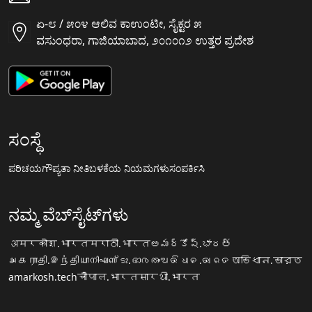
ಏ-೮ / ೫೦೪ ಆಲಿವ ಕಾಉಂಟೀ, ಸೈಕ್ಟರ ೫
ವಸುಂಧರಾ, ಗಾಜಿಯಾಬಾದ, ೨೦೧೦೧೨ ಉತ್ತರ ಪ್ರದೇಶ
ಸಂಸ್ಥೆ
ಪರಿಚಯ
ಗೌಪ್ಯತಾ ನೀತಿ
ಬಳಕೆಯ ನಿಯಮಗಳು
ಸಂಪರ್ಕಿಸಿ
ನಮ್ಮ ವೆಬ್‌ಸೈಟ್‌ಗಳು
अमरकोश.भारत
मराठी.भारत
అమర్కోష్.భారత్
அகராதி.இந்தியா
നിഘണ്ടു.ഭാരതം
ଅଭିଧାନ.ଭାରତ
অভিধান.ভারত
amarkosh.tech
चौपाल.भारत
सारथी.भारत