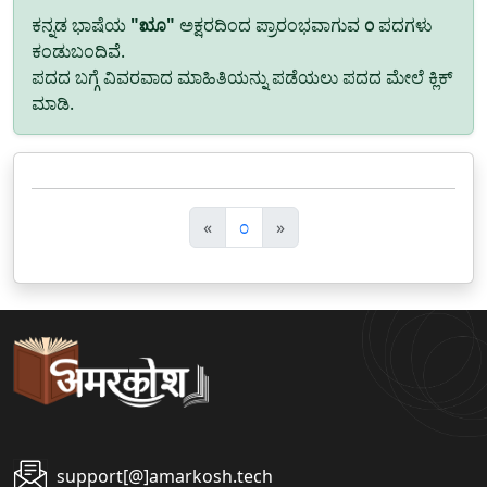
ಕನ್ನಡ ಭಾಷೆಯ
"ೠ"
ಅಕ್ಷರದಿಂದ ಪ್ರಾರಂಭವಾಗುವ
೦
ಪದಗಳು
ಕಂಡುಬಂದಿವೆ.
ಪದದ ಬಗ್ಗೆ ವಿವರವಾದ ಮಾಹಿತಿಯನ್ನು ಪಡೆಯಲು ಪದದ ಮೇಲೆ ಕ್ಲಿಕ್
ಮಾಡಿ.
पि
अ
«
೦
»
छ
ग
ला
ला
support[@]amarkosh.tech