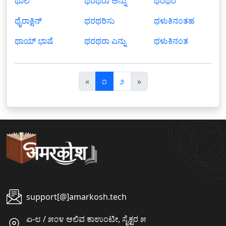
ಥಾಲಿ
ಥರಥರಾ ಅನ್ನು
ಥರಥರ
ಥೈರಾಕ್ಷಿನ್
ಥರಥರಿಸು
ಥಳುಕಿನಂತಹ
ಥಾಯ್ ಭಾಷೆ
ಥರಥರಾ ಎನ್ನು
ಥಳುಕಿನಂತ
पि
अ
«
೧
೨
»
छ
ग
ला
ला
support[@]amarkosh.tech
ಏ-೮ / ೫೦೪ ಆಲಿವ ಕಾಉಂಟೀ, ಸೈಕ್ಟರ ೫