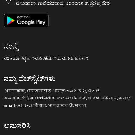
ವಸುಂಧರಾ, ಗಾಜಿಯಾಬಾದ, ೨೦೧೦೧೨ ಉತ್ತರ ಪ್ರದೇಶ
ಸಂಸ್ಥೆ
ಪರಿಚಯ
ಗೌಪ್ಯತಾ ನೀತಿ
ಬಳಕೆಯ ನಿಯಮಗಳು
ಸಂಪರ್ಕಿಸಿ
ನಮ್ಮ ವೆಬ್‌ಸೈಟ್‌ಗಳು
अमरकोश.भारत
मराठी.भारत
అమర్కోష్.భారత్
அகராதி.இந்தியா
നിഘണ്ടു.ഭാരതം
ଅଭିଧାନ.ଭାରତ
অভিধান.ভারত
amarkosh.tech
चौपाल.भारत
सारथी.भारत
ಅನುಸರಿಸಿ