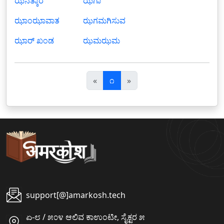
ಝನತ್ಕಾರ
ಝಗಾ
ಝಾಂಝಾವಾತ
ಝಗಮಗಿಸುವ
ಝಾರ್ ಖಂಡ
ಝಮಝಮ
पि
अ
«
೧
»
छ
ग
ला
ला
support[@]amarkosh.tech
ಏ-೮ / ೫೦೪ ಆಲಿವ ಕಾಉಂಟೀ, ಸೈಕ್ಟರ ೫