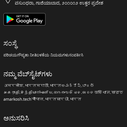
ವಸುಂಧರಾ, ಗಾಜಿಯಾಬಾದ, ೨೦೧೦೧೨ ಉತ್ತರ ಪ್ರದೇಶ
ಸಂಸ್ಥೆ
ಪರಿಚಯ
ಗೌಪ್ಯತಾ ನೀತಿ
ಬಳಕೆಯ ನಿಯಮಗಳು
ಸಂಪರ್ಕಿಸಿ
ನಮ್ಮ ವೆಬ್‌ಸೈಟ್‌ಗಳು
अमरकोश.भारत
मराठी.भारत
అమర్కోష్.భారత్
அகராதி.இந்தியா
നിഘണ്ടു.ഭാരതം
ଅଭିଧାନ.ଭାରତ
অভিধান.ভারত
amarkosh.tech
चौपाल.भारत
सारथी.भारत
ಅನುಸರಿಸಿ