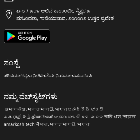
ಏ-೮ / ೫೦೪ ಆಲಿವ ಕಾಉಂಟೀ, ಸೈಕ್ಟರ ೫
ವಸುಂಧರಾ, ಗಾಜಿಯಾಬಾದ, ೨೦೧೦೧೨ ಉತ್ತರ ಪ್ರದೇಶ
ಸಂಸ್ಥೆ
ಪರಿಚಯ
ಗೌಪ್ಯತಾ ನೀತಿ
ಬಳಕೆಯ ನಿಯಮಗಳು
ಸಂಪರ್ಕಿಸಿ
ನಮ್ಮ ವೆಬ್‌ಸೈಟ್‌ಗಳು
अमरकोश.भारत
मराठी.भारत
అమర్కోష్.భారత్
அகராதி.இந்தியா
നിഘണ്ടു.ഭാരതം
ଅଭିଧାନ.ଭାରତ
অভিধান.ভারত
amarkosh.tech
चौपाल.भारत
सारथी.भारत