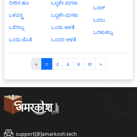
ನೀರಿನ ಹೂ
ಒಬ್ಬಳೇ ಮಗಳು
ಒರಲ್
ಒಳವಸ್ತ್ರ
ಒಬ್ಬಳೇ-ಮಗಳು
ಒರಲು
ಒರೆಗಲ್ಲು
ಒಂದು ಅಳತೆ
ಒರಳುಕಲ್ಲು
ಒಂದು ಜೊತೆ
ಒಂದರ ಅಳತೆ
पि
अ
«
೧
೨
೩
೪
೫
»
छ
ग
ला
ला
support[@]amarkosh.tech