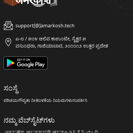
support[@]amarkosh.tech
ಏ-೮ / ೫೦೪ ಆಲಿವ ಕಾಉಂಟೀ, ಸೈಕ್ಟರ ೫
ವಸುಂಧರಾ, ಗಾಜಿಯಾಬಾದ, ೨೦೧೦೧೨ ಉತ್ತರ ಪ್ರದೇಶ
ಸಂಸ್ಥೆ
ಪರಿಚಯ
ಗೌಪ್ಯತಾ ನೀತಿ
ಬಳಕೆಯ ನಿಯಮಗಳು
ಸಂಪರ್ಕಿಸಿ
ನಮ್ಮ ವೆಬ್‌ಸೈಟ್‌ಗಳು
अमरकोश.भारत
मराठी.भारत
అమర్కోష్.భారత్