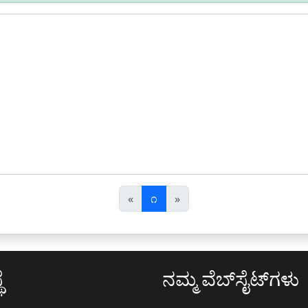
पि
अ
«
೧
»
छ
ग
ला
ला
ೆ
ನಮ್ಮ ವೆಬ್‌ಸೈಟ್‌ಗಳು