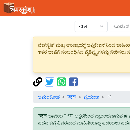
ವೆಬ್‌ಸೈಟ್ ಮತ್ತು ಆಂಡ್ರಾಯ್ಡ್ ಅಪ್ಲಿಕೇಶನ್‌ನಿಂದ ಜ
ಇತರ ಭಾಷೆಗೆ ಸಂಬಂಧಿಸಿದ ವೈಶಿಷ್ಟ್ಯಗಳನ್ನು ಸೇರಿಸಲು ಸದ
ಅಮರಕೋಶ
বাংলা
ಪ್ರಯಾಣ
ণ
বাংলা ಭಾಷೆಯ
"ণ"
ಅಕ್ಷರದಿಂದ ಪ್ರಾರಂಭವಾಗುವ
೫
ಪ
ಪದದ ಬಗ್ಗೆ ವಿವರವಾದ ಮಾಹಿತಿಯನ್ನು ಪಡೆಯಲು ಪದದ ಮ