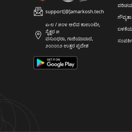
ಪರಿಚ
support[@]amarkosh.tech
ಗೌಪ್ಯತಾ 
ಏ-೮ / ೫೦೪ ಆಲಿವ ಕಾಉಂಟೀ,
ಬಳಕೆ
ಸೈಕ್ಟರ ೫
ವಸುಂಧರಾ, ಗಾಜಿಯಾಬಾದ,
ಸಂಪರ್ಕಿ
೨೦೧೦೧೨ ಉತ್ತರ ಪ್ರದೇಶ