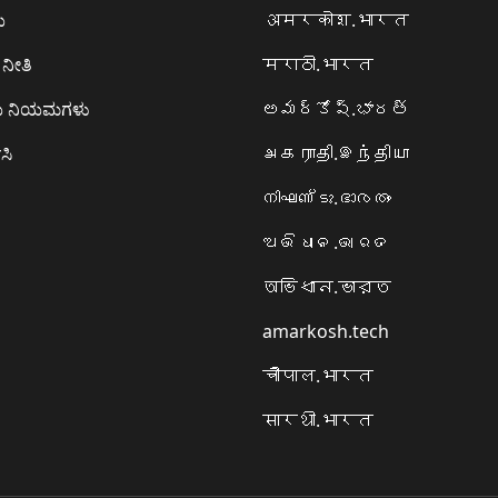
ಯ
अमरकोश.भारत
ನೀತಿ
मराठी.भारत
ಯ ನಿಯಮಗಳು
అమర్కోష్.భారత్
ಸಿ
அகராதி.இந்தியா
നിഘണ്ടു.ഭാരതം
ଅଭିଧାନ.ଭାରତ
অভিধান.ভারত
amarkosh.tech
चौपाल.भारत
सारथी.भारत