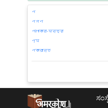
ণ
ণগণ
ণণোকার-মন্ত্র
ণ্য
ণকারান্ত
ಸಂಸ್ಥ