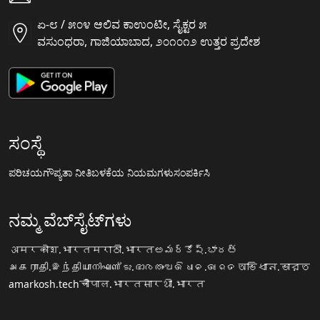
ಏ-೮ / ೫೦೪ ಆಲಿವ ಕಾಉಂಟೀ, ಸೈಕ್ಟರ ೫
ವಸುಂಧರಾ, ಗಾಜಿಯಾಬಾದ, ೨೦೧೦೧೨ ಉತ್ತರ ಪ್ರದೇಶ
ಸಂಸ್ಥೆ
ಪರಿಚಯ
ಗೌಪ್ಯತಾ ನೀತಿ
ಬಳಕೆಯ ನಿಯಮಗಳು
ಸಂಪರ್ಕಿಸಿ
ನಮ್ಮ ವೆಬ್‌ಸೈಟ್‌ಗಳು
अमरकोश.भारत
मराठी.भारत
అమర్కోష్.భారత్
அகராதி.இந்தியா
നിഘണ്ടു.ഭാരതം
ଅଭିଧାନ.ଭାରତ
অভিধান.ভারত
amarkosh.tech
चौपाल.भारत
सारथी.भारत