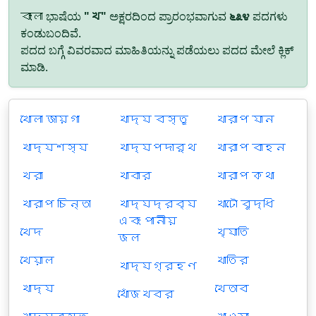
বাংলা ಭಾಷೆಯ
"খ"
ಅಕ್ಷರದಿಂದ ಪ್ರಾರಂಭವಾಗುವ
೬೩೪
ಪದಗಳು
ಕಂಡುಬಂದಿವೆ.
ಪದದ ಬಗ್ಗೆ ವಿವರವಾದ ಮಾಹಿತಿಯನ್ನು ಪಡೆಯಲು ಪದದ ಮೇಲೆ ಕ್ಲಿಕ್
ಮಾಡಿ.
খোলা জায়গা
খাদ্য বস্তু
খারাপ যান
খাদ্যশস্য
খাদ্যপদার্থ
খারাপ বাহন
খরা
খাবার
খারাপ কথা
খারাপ চিন্তা
খাদ্যদ্রব্য
খাটো বুদ্ধি
এবং পানীয়
খেদ
খ্যাতি
জল
খেয়াল
খাতির
খাদ্যগ্রহণ
খাদ্য
খেতাব
খোঁজখবর