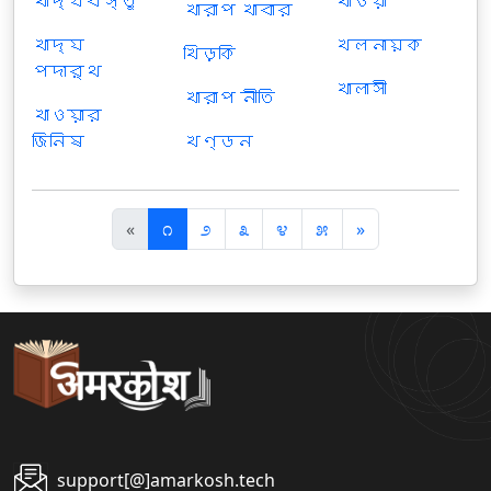
খাদ্যবস্তু
খাওয়া
খারাপ খাবার
খাদ্য
খলনায়ক
খিড়কি
পদার্থ
খালাসী
খারাপ নীতি
খাওয়ার
জিনিষ
খণ্ডন
पि
अ
«
೧
೨
೩
೪
೫
»
छ
ग
ला
ला
support[@]amarkosh.tech