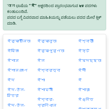
বাংলা ಭಾಷೆಯ
"ঈ"
ಅಕ್ಷರದಿಂದ ಪ್ರಾರಂಭವಾಗುವ
೬೪
ಪದಗಳು
ಕಂಡುಬಂದಿವೆ.
ಪದದ ಬಗ್ಗೆ ವಿವರವಾದ ಮಾಹಿತಿಯನ್ನು ಪಡೆಯಲು ಪದದ ಮೇಲೆ ಕ್ಲಿಕ್
ಮಾಡಿ.
ঈর্ষাহীনতা
ঈর্ষালুতা
ঈশ্বরী
ঈষিকা
ঈর্ষাপূর্ণতা
ঈস্ট
ঈশান
ঈল
ঈষদচ্ছতা
ঈশান কোণ
ঈশ্বরত্ব
ঈদী
ঈদ
ঈশা
ঈ
ঈদ-উল-
ঈশামসী
ঈশারা
ফিতর
ঈশ্বর-
ঈঙ্গিত
ঈদ-উল-
প্রণিধান