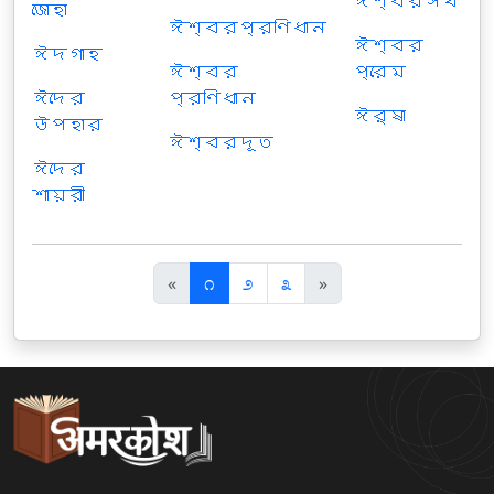
ঈশ্বরসখ
জোহা
ঈশ্বরপ্রণিধান
ঈশ্বর
ঈদগাহ
ঈশ্বর
প্রেম
ঈদের
প্রণিধান
ঈর্ষা
উপহার
ঈশ্বরদূত
ঈদের
শায়রী
पि
अ
«
೧
೨
೩
»
छ
ग
ला
ला