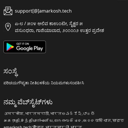
support[@]amarkosh.tech
ಏ-೮ / ೫೦೪ ಆಲಿವ ಕಾಉಂಟೀ, ಸೈಕ್ಟರ ೫
ವಸುಂಧರಾ, ಗಾಜಿಯಾಬಾದ, ೨೦೧೦೧೨ ಉತ್ತರ ಪ್ರದೇಶ
ಸಂಸ್ಥೆ
ಪರಿಚಯ
ಗೌಪ್ಯತಾ ನೀತಿ
ಬಳಕೆಯ ನಿಯಮಗಳು
ಸಂಪರ್ಕಿಸಿ
ನಮ್ಮ ವೆಬ್‌ಸೈಟ್‌ಗಳು
अमरकोश.भारत
मराठी.भारत
అమర్కోష్.భారత్
அகராதி.இந்தியா
നിഘണ്ടു.ഭാരതം
ଅଭିଧାନ.ଭାରତ
অভিধান.ভারত
amarkosh.tech
चौपाल.भारत
सारथी.भारत