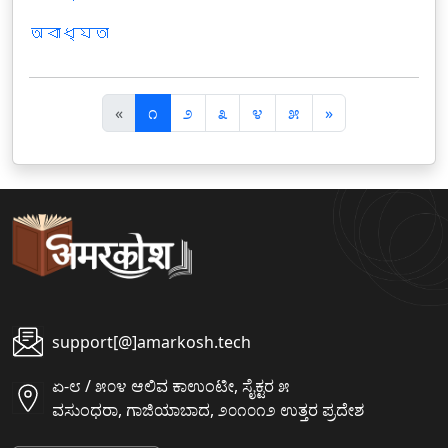
অবাধ্যতা
पि
अ
«
೧
೨
೩
೪
೫
»
छ
ग
ला
ला
support[@]amarkosh.tech
ಏ-೮ / ೫೦೪ ಆಲಿವ ಕಾಉಂಟೀ, ಸೈಕ್ಟರ ೫
ವಸುಂಧರಾ, ಗಾಜಿಯಾಬಾದ, ೨೦೧೦೧೨ ಉತ್ತರ ಪ್ರದೇಶ