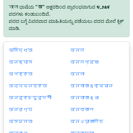
বাংলা ಭಾಷೆಯ
"অ"
ಅಕ್ಷರದಿಂದ ಪ್ರಾರಂಭವಾಗುವ
೪,೨೩೯
ಪದಗಳು ಕಂಡುಬಂದಿವೆ.
ಪದದ ಬಗ್ಗೆ ವಿವರವಾದ ಮಾಹಿತಿಯನ್ನು ಪಡೆಯಲು ಪದದ ಮೇಲೆ ಕ್ಲಿಕ್
ಮಾಡಿ.
অসিদ্ধতা
অনল
অনভ্যাস
অনলপ্রভা
অপক্কতা
অনলা
অন্যমনস্কতা
অনবাকাঙ্ক্ষমান
অনর্কচতুর্দশী
অনবাকাঙ্খা
অনরণ্য
অনবকাশ
অসফলতা
অনওয়াকাশিত