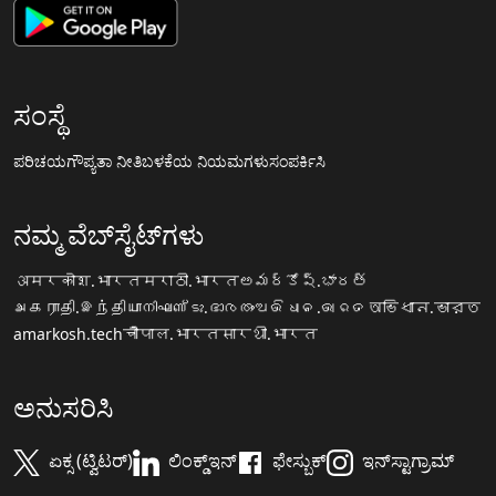
ಸಂಸ್ಥೆ
ಪರಿಚಯ
ಗೌಪ್ಯತಾ ನೀತಿ
ಬಳಕೆಯ ನಿಯಮಗಳು
ಸಂಪರ್ಕಿಸಿ
ನಮ್ಮ ವೆಬ್‌ಸೈಟ್‌ಗಳು
अमरकोश.भारत
मराठी.भारत
అమర్కోష్.భారత్
அகராதி.இந்தியா
നിഘണ്ടു.ഭാരതം
ଅଭିଧାନ.ଭାରତ
অভিধান.ভারত
amarkosh.tech
चौपाल.भारत
सारथी.भारत
ಅನುಸರಿಸಿ
ಏಕ್ಸ (ಟ್ವಿಟರ್)
ಲಿಂಕ್ಡ್‌ಇನ್
ಫೇಸ್ಬುಕ್
ಇನ್‌ಸ್ಟಾಗ್ರಾಮ್