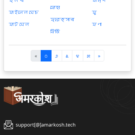
ফ্লʼৰ
ফান্দ
ফোহা
ফাইনেল মেচ
ফু
ফ্রেক্সাৰ
ফাট মেল
ফণা
ফিজি
पि
अ
«
೧
೨
೩
೪
೫
»
छ
ग
ला
ला
support[@]amarkosh.tech