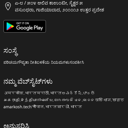
ಏ-೮ / ೫೦೪ ಆಲಿವ ಕಾಉಂಟೀ, ಸೈಕ್ಟರ ೫
ವಸುಂಧರಾ, ಗಾಜಿಯಾಬಾದ, ೨೦೧೦೧೨ ಉತ್ತರ ಪ್ರದೇಶ
ಸಂಸ್ಥೆ
ಪರಿಚಯ
ಗೌಪ್ಯತಾ ನೀತಿ
ಬಳಕೆಯ ನಿಯಮಗಳು
ಸಂಪರ್ಕಿಸಿ
ನಮ್ಮ ವೆಬ್‌ಸೈಟ್‌ಗಳು
अमरकोश.भारत
मराठी.भारत
అమర్కోష్.భారత్
அகராதி.இந்தியா
നിഘണ്ടു.ഭാരതം
ଅଭିଧାନ.ଭାରତ
অভিধান.ভারত
amarkosh.tech
चौपाल.भारत
सारथी.भारत
ಅನುಸರಿಸಿ