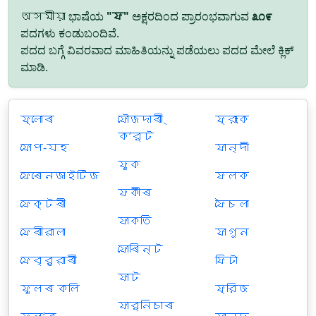
অসমীয়া ಭಾಷೆಯ
"ফ"
ಅಕ್ಷರದಿಂದ ಪ್ರಾರಂಭವಾಗುವ
೩೧೯
ಪದಗಳು ಕಂಡುಬಂದಿವೆ.
ಪದದ ಬಗ್ಗೆ ವಿವರವಾದ ಮಾಹಿತಿಯನ್ನು ಪಡೆಯಲು ಪದದ ಮೇಲೆ ಕ್ಲಿಕ್
ಮಾಡಿ.
ফ্লোৰ
ফৌজদাৰী ্
ফ্রাংক
কʼর্ট
ফোপ-যহ
ফান্দী
ফুক
ফেৰেনজাইটিজ
ফলক
ফকীৰ
ফেক্টৰী
ফৈচলা
ফাকতি
ফেৰীৱালা
ফাগুন
ফোৰিন্ট
ফেব্রুৱাৰী
ফিটা
ফাট
ফুলৰ কলি
ফ্রিজ
ফার্নিচাৰ