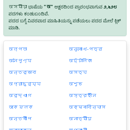
অসমীয়া ಭಾಷೆಯ
"অ"
ಅಕ್ಷರದಿಂದ ಪ್ರಾರಂಭವಾಗುವ
೨,೬೨೮
ಪದಗಳು ಕಂಡುಬಂದಿವೆ.
ಪದದ ಬಗ್ಗೆ ವಿವರವಾದ ಮಾಹಿತಿಯನ್ನು ಪಡೆಯಲು ಪದದ ಮೇಲೆ ಕ್ಲಿಕ್
ಮಾಡಿ.
অল্পতা
অনুৰোধ-পত্র
অনৈপুণ্য
অট্টালিকা
অন্তর্ভাব
অসত্য
অপ্রাচুর্য্য
অশুভ
অর্দ্ধাংগ
অস্ত্রহীন
অংক ফলক
অক্ষৰবিন্যাস
অন্তৰীপ
অনাত্মীয়