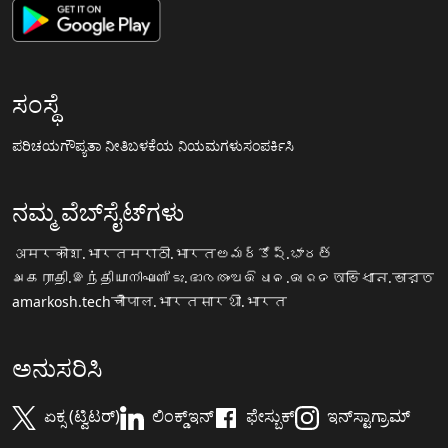
ಸಂಸ್ಥೆ
ಪರಿಚಯ
ಗೌಪ್ಯತಾ ನೀತಿ
ಬಳಕೆಯ ನಿಯಮಗಳು
ಸಂಪರ್ಕಿಸಿ
ನಮ್ಮ ವೆಬ್‌ಸೈಟ್‌ಗಳು
अमरकोश.भारत
मराठी.भारत
అమర్కోష్.భారత్
அகராதி.இந்தியா
നിഘണ്ടു.ഭാരതം
ଅଭିଧାନ.ଭାରତ
অভিধান.ভারত
amarkosh.tech
चौपाल.भारत
सारथी.भारत
ಅನುಸರಿಸಿ
ಏಕ್ಸ (ಟ್ವಿಟರ್)
ಲಿಂಕ್ಡ್‌ಇನ್
ಫೇಸ್ಬುಕ್
ಇನ್‌ಸ್ಟಾಗ್ರಾಮ್