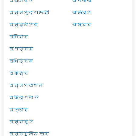
অৱলোকন
অপৰাধী
অন্নপূর্ণা দেৱী
অভিযোগ
অনুষ্ঠাপক
অসংযম
অভিযান
অপস্মাৰ
অধিত্বক
অকর্ম
অন্নপ্রাসন
অজীর্ণ্তা ??
অদ্রোহ
অন্যৰূপ
অন্তর্লীন ভাব