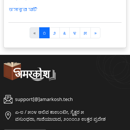
অসাৰুৱা মাটি
पि
अ
«
೧
೨
೩
೪
೫
»
छ
ग
ला
ला
support[@]amarkosh.tech
ಏ-೮ / ೫೦೪ ಆಲಿವ ಕಾಉಂಟೀ, ಸೈಕ್ಟರ ೫
ವಸುಂಧರಾ, ಗಾಜಿಯಾಬಾದ, ೨೦೧೦೧೨ ಉತ್ತರ ಪ್ರದೇಶ