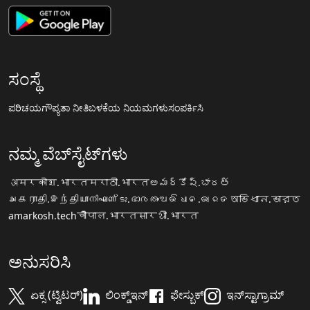
ಸಂಸ್ಥೆ
ಪರಿಚಯ
ಗೌಪ್ಯತಾ ನೀತಿ
ಬಳಕೆಯ ನಿಯಮಗಳು
ಸಂಪರ್ಕಿಸಿ
ನಮ್ಮ ವೆಬ್‌ಸೈಟ್‌ಗಳು
अमरकोश.भारत
मराठी.भारत
అమర్కోష్.భారత్
அகராதி.இந்தியா
നിഘണ്ടു.ഭാരതം
ଅଭିଧାନ.ଭାରତ
অভিধান.ভারত
amarkosh.tech
चौपाल.भारत
सारथी.भारत
ಅನುಸರಿಸಿ
ಏಕ್ಸ (ಟ್ವಿಟರ್)
ಲಿಂಕ್ಡ್‌ಇನ್
ಫೇಸ್ಬುಕ್
ಇನ್‌ಸ್ಟಾಗ್ರಾಮ್