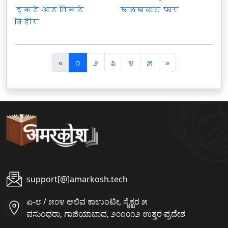
इकडे आड तिकडे
खळखळाट फार
विहीर
पि
अ
«
೧
೨
೩
೪
೫
»
छ
ग
ला
ला
support[@]amarkosh.tech
ಏ-೮ / ೫೦೪ ಆಲಿವ ಕಾಉಂಟೀ, ಸೈಕ್ಟರ ೫
ವಸುಂಧರಾ, ಗಾಜಿಯಾಬಾದ, ೨೦೧೦೧೨ ಉತ್ತರ ಪ್ರದೇಶ