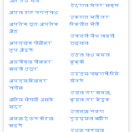
अति तेथे माती
उंदराला मांजर साक्ष
आपला हात जगन्नाथ
उकराल माती तर
आपलेच दात आपलेच
पिकतील मोती
ओठ
उचलली जीभ लावली
आपल्याच पोळीवर
टाळ्याला
तूप ओढणे
उठता लाथ बसता
आयजीच्या जीवावर
बुक्की
बायजी उदार
उडत्या पाखराची पिसे
आयत्या बिळावर
मोजणे
नागोबा
उडाला तर कावळा,
आलिया भोगासी असावे
बुडाला तर बेडूक
सादर
उतावळा नवरा
आवळा देऊन कोहळा
गुडघ्याला बाशिंग
काढणे
उथळ पाण्याला